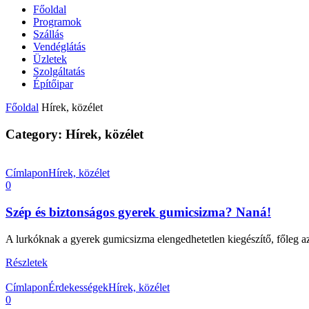
Főoldal
Programok
Szállás
Vendéglátás
Üzletek
Szolgáltatás
Építőipar
Főoldal
Hírek, közélet
Category: Hírek, közélet
Címlapon
Hírek, közélet
0
Szép és biztonságos gyerek gumicsizma? Naná!
A lurkóknak a gyerek gumicsizma elengedhetetlen kiegészítő, főleg az
Részletek
Címlapon
Érdekességek
Hírek, közélet
0