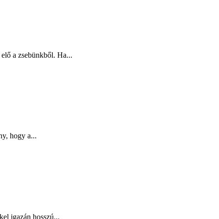
elő a zsebünkből. Ha...
y, hogy a...
el igazán hosszú...