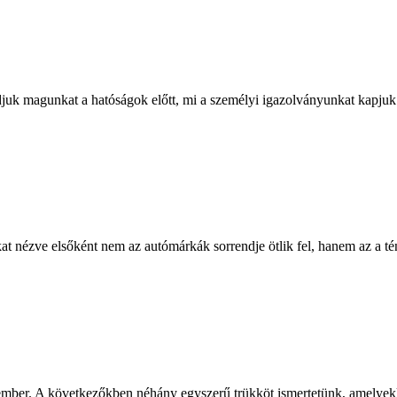
djuk magunkat a hatóságok előtt, mi a személyi igazolványunkat kapjuk 
at nézve elsőként nem az autómárkák sorrendje ötlik fel, hanem az a tén
mber. A következőkben néhány egyszerű trükköt ismertetünk, amelyekk