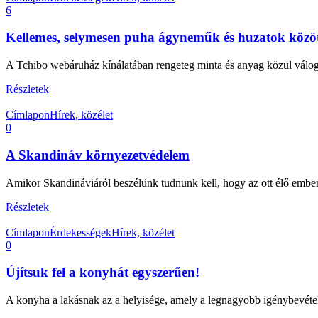
6
Kellemes, selymesen puha ágyneműk és huzatok közö
A Tchibo webáruház kínálatában rengeteg minta és anyag közül váloga
Részletek
Címlapon
Hírek, közélet
0
A Skandináv környezetvédelem
Amikor Skandináviáról beszélünk tudnunk kell, hogy az ott élő embe
Részletek
Címlapon
Érdekességek
Hírek, közélet
0
Újítsuk fel a konyhát egyszerűen!
A konyha a lakásnak az a helyisége, amely a legnagyobb igénybevételn