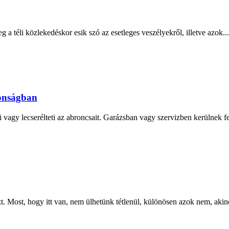
 a téli közlekedéskor esik szó az esetleges veszélyekről, illetve azok...
tonságban
agy lecserélteti az abroncsait. Garázsban vagy szervizben kerülnek fel t
zt. Most, hogy itt van, nem ülhetünk tétlenül, különösen azok nem, akine