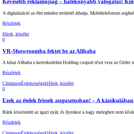
Kevesebb reklámújság – hatékonyabb válogatás! Kimb
A digitalizáció az élet minden területét áthatja. Mobiltelefonom segí
Részletek
Hírek, közélet
0
VR-Showroomba fektet be az Alibaba
A kínai Alibaba e-kereskedelmi Holding csoport részt vesz az Ordre st
Részletek
Címlapon
Érdekességek
Hírek, közélet
0
Ezek az ételek frissek augusztusban! – A kánikulában it
Ránk köszöntött az igazi nyár, és ilyenkor a nagy melegben nem kíván
Részletek
Címlapon
Érdekességek
Hírek, közélet