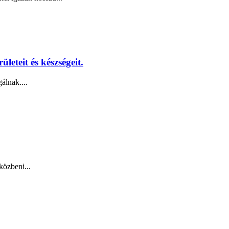
eteit és készségeit.
álnak....
közbeni...