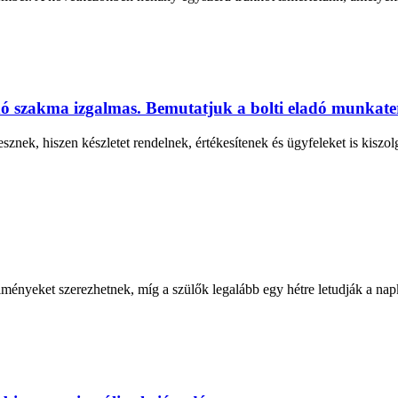
dó szakma izgalmas. Bemutatjuk a bolti eladó munkaterül
esznek, hiszen készletet rendelnek, értékesítenek és ügyfeleket is kiszolg
ményeket szerezhetnek, míg a szülők legalább egy hétre letudják a nap