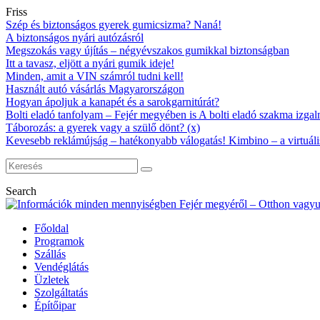
Friss
Szép és biztonságos gyerek gumicsizma? Naná!
A biztonságos nyári autózásról
Megszokás vagy újítás – négyévszakos gumikkal biztonságban
Itt a tavasz, eljött a nyári gumik ideje!
Minden, amit a VIN számról tudni kell!
Használt autó vásárlás Magyarországon
Hogyan ápoljuk a kanapét és a sarokgarnitúrát?
Bolti eladó tanfolyam – Fejér megyében is A bolti eladó szakma izgalm
Táborozás: a gyerek vagy a szülő dönt? (x)
Kevesebb reklámújság – hatékonyabb válogatás! Kimbino – a virtuáli
Search
Főoldal
Programok
Szállás
Vendéglátás
Üzletek
Szolgáltatás
Építőipar