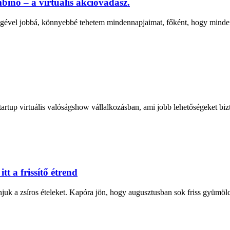
ino – a virtuális akcióvadász.
tségével jobbá, könnyebbé tehetem mindennapjaimat, főként, hogy minden
artup virtuális valóságshow vállalkozásban, ami jobb lehetőségeket bizt
t a frissítő étrend
juk a zsíros ételeket. Kapóra jön, hogy augusztusban sok friss gyümölcs