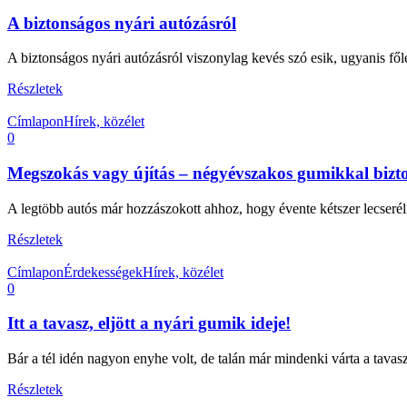
A biztonságos nyári autózásról
A biztonságos nyári autózásról viszonylag kevés szó esik, ugyanis főleg
Részletek
Címlapon
Hírek, közélet
0
Megszokás vagy újítás – négyévszakos gumikkal biz
A legtöbb autós már hozzászokott ahhoz, hogy évente kétszer lecseréli v
Részletek
Címlapon
Érdekességek
Hírek, közélet
0
Itt a tavasz, eljött a nyári gumik ideje!
Bár a tél idén nagyon enyhe volt, de talán már mindenki várta a tavas
Részletek