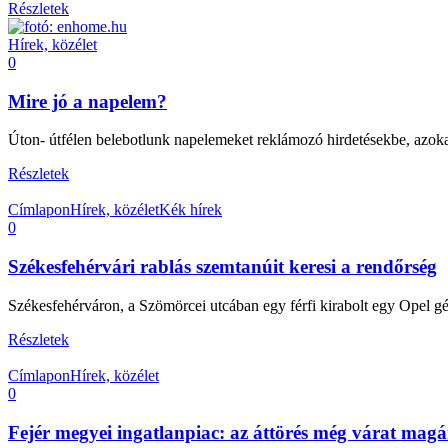
Részletek
Hírek, közélet
0
Mire jó a napelem?
Úton- útfélen belebotlunk napelemeket reklámozó hirdetésekbe, azokat
Részletek
Címlapon
Hírek, közélet
Kék hírek
0
Székesfehérvári rablás szemtanúit keresi a rendőrség
Székesfehérváron, a Szömörcei utcában egy férfi kirabolt egy Opel gé
Részletek
Címlapon
Hírek, közélet
0
Fejér megyei ingatlanpiac: az áttörés még várat magá