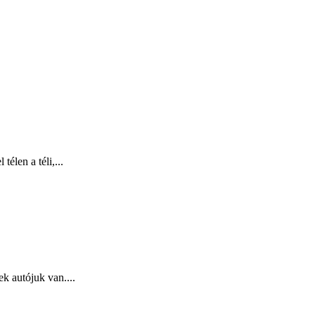
élen a téli,...
k autójuk van....