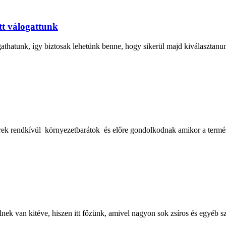
tt válogattunk
thatunk, így biztosak lehetünk benne, hogy sikerül majd kiválasztanun
rek rendkívül környezetbarátok és előre gondolkodnak amikor a termés
ek van kitéve, hiszen itt főzünk, amivel nagyon sok zsíros és egyéb sz