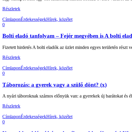
Részletek
Címlapon
Érdekességek
Hírek, közélet
0
Bolti eladó tanfolyam – Fejér megyében is A bolti ela
Fizetett hirdetés A bolti eladók az üzlet minden egyes területén részt v
Részletek
Címlapon
Érdekességek
Hírek, közélet
0
Táborozás: a gyerek vagy a szülő dönt? (x)
A nyári táboroknak számos előnyük van: a gyerekek új barátokat és él
Részletek
Címlapon
Érdekességek
Hírek, közélet
0