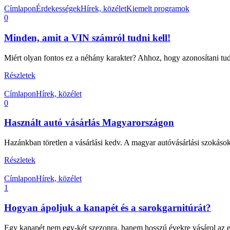
Címlapon
Érdekességek
Hírek, közélet
Kiemelt programok
0
Minden, amit a VIN számról tudni kell!
Miért olyan fontos ez a néhány karakter? Ahhoz, hogy azonosítani tu
Részletek
Címlapon
Hírek, közélet
0
Használt autó vásárlás Magyarországon
Hazánkban töretlen a vásárlási kedv. A magyar autóvásárlási szokások
Részletek
Címlapon
Hírek, közélet
1
Hogyan ápoljuk a kanapét és a sarokgarnitúrát?
Egy kanapét nem egy-két szezonra, hanem hosszú évekre vásárol az e