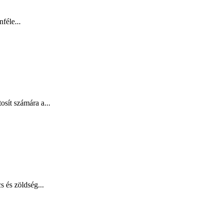
féle...
osít számára a...
 és zöldség...