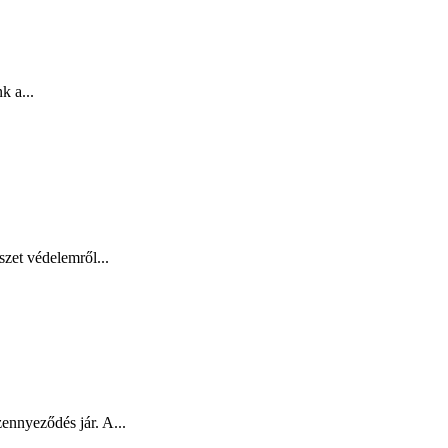
k a...
zet védelemről...
ennyeződés jár. A...