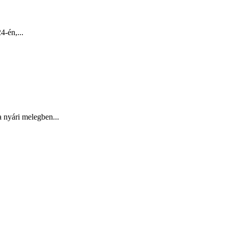
4-én,...
a nyári melegben...