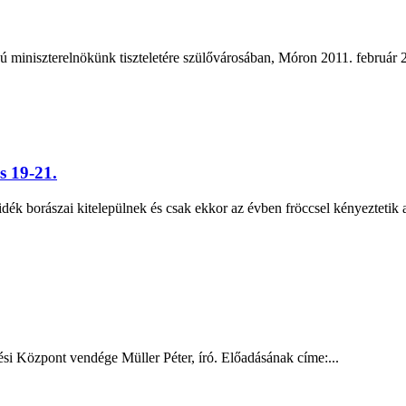
sú miniszterelnökünk tiszteletére szülővárosában, Móron 2011. február 2
s 19-21.
idék borászai kitelepülnek és csak ekkor az évben fröccsel kényeztetik 
si Központ vendége Müller Péter, író. Előadásának címe:...