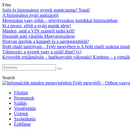
Friss
Szép és biztonságos gyerek gumicsizma? Naná!
A biztonságos nyári autózásról
Megszokás vagy újítás – négyévszakos gumikkal biztonságban
Itt a tavasz, eljött a nyári gumik ideje!
Minden, amit a VIN számról tudni kell!
Használt autó vásárlás Magyarországon
Hogyan ápoljuk a kanapét és a sarokgarnitúrát?
Bolti eladó tanfolyam – Fejér megyében is A bolti eladó szakma izgalm
Táborozás: a gyerek vagy a szülő dönt? (x)
Kevesebb reklámújság – hatékonyabb válogatás! Kimbino – a virtuáli
Search
Főoldal
Programok
Szállás
Vendéglátás
Üzletek
Szolgáltatás
Építőipar