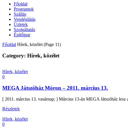
Főoldal
Programok
Szállás
Vendéglátás
Üzletek
Szolgáltatás
Építőipar
Főoldal
Hírek, közélet
(Page 11)
Category: Hírek, közélet
Hírek, közélet
0
MEGA Játszóház Móron – 2011. március 13.
[ 2011. március 13. vasárnap; ] Március 13-án MEGA Játszóház lesz a
Részletek
Hírek, közélet
0