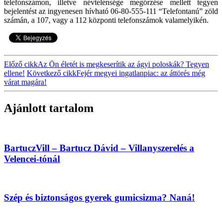
telefonszámon, illetve névtelensége megőrzése mellett tegyen
bejelentést az ingyenesen hívható 06-80-555-111 “Telefontanú” zöld
számán, a 107, vagy a 112 központi telefonszámok valamelyikén.
Előző cikk
Az Ön életét is megkeserítik az ágyi poloskák? Tegyen
ellene!
Következő cikk
Fejér megyei ingatlanpiac: az áttörés még
várat magára!
Ajánlott tartalom
BartuczVill – Bartucz Dávid – Villanyszerelés a
Velencei-tónál
Szép és biztonságos gyerek gumicsizma? Naná!