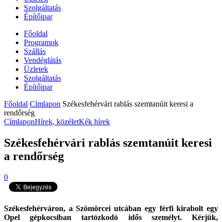
Szolgáltatás
Építőipar
Főoldal
Programok
Szállás
Vendéglátás
Üzletek
Szolgáltatás
Építőipar
Főoldal
Címlapon
Székesfehérvári rablás szemtanúit keresi a
rendőrség
Címlapon
Hírek, közélet
Kék hírek
Székesfehérvári rablás szemtanúit keresi
a rendőrség
0
Székesfehérváron, a Szömörcei utcában egy férfi kirabolt egy
Opel gépkocsiban tartózkodó idős személyt. Kérjük,