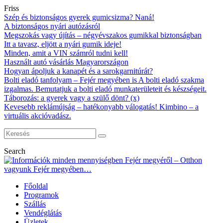
Friss
Szép és biztonságos gyerek gumicsizma? Naná!
A biztonságos nyári autózásról
Megszokás vagy újítás – négyévszakos gumikkal biztonságban
Itt a tavasz, eljött a nyári gumik ideje!
Minden, amit a VIN számról tudni kell!
Használt autó vásárlás Magyarországon
Hogyan ápoljuk a kanapét és a sarokgarnitúrát?
Bolti eladó tanfolyam – Fejér megyében is A bolti eladó szakma
izgalmas. Bemutatjuk a bolti eladó munkaterületeit és készségeit.
Táborozás: a gyerek vagy a szülő dönt? (x)
Kevesebb reklámújság – hatékonyabb válogatás! Kimbino – a
virtuális akcióvadász.
Search
Főoldal
Programok
Szállás
Vendéglátás
Üzletek