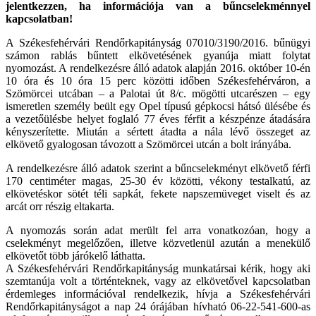
jelentkezzen, ha információja van a bűncselekménnyel
kapcsolatban!
A Székesfehérvári Rendőrkapitányság 07010/3190/2016. bűnügyi
számon rablás bűntett elkövetésének gyanúja miatt folytat
nyomozást. A rendelkezésre álló adatok alapján 2016. október 10-én
10 óra és 10 óra 15 perc közötti időben Székesfehérváron, a
Szömörcei utcában – a Palotai út 8/c. mögötti utcarészen – egy
ismeretlen személy beült egy Opel típusú gépkocsi hátsó ülésébe és
a vezetőülésbe helyet foglaló 77 éves férfit a készpénze átadására
kényszerítette. Miután a sértett átadta a nála lévő összeget az
elkövető gyalogosan távozott a Szömörcei utcán a bolt irányába.
A rendelkezésre álló adatok szerint a bűncselekményt elkövető férfi
170 centiméter magas, 25-30 év közötti, vékony testalkatú, az
elkövetéskor sötét téli sapkát, fekete napszemüveget viselt és az
arcát orr részig eltakarta.
A nyomozás során adat merült fel arra vonatkozóan, hogy a
cselekményt megelőzően, illetve közvetlenül azután a menekülő
elkövetőt több járókelő láthatta.
A Székesfehérvári Rendőrkapitányság munkatársai kérik, hogy aki
szemtanúja volt a történteknek, vagy az elkövetővel kapcsolatban
érdemleges információval rendelkezik, hívja a Székesfehérvári
Rendőrkapitányságot a nap 24 órájában hívható 06-22-541-600-as