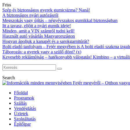
Friss
Szép és biztonságos gyerek gumicsizma? Naná!
A biztonságos nyári autózásról
Megszokás vagy újítás – négyévszakos gumikkal biztonságban
Itt a tavasz, eljött a nyári gumik ideje!
Minden, amit a VIN számról tudni kell!
Használt autó vásárlás Magyarországon
Hogyan ápoljuk a kanapét és a sarokgarnitúrát?
Bolti eladó tanfolyam – Fejér megyében is A bolti eladó szakma izgalm
Táborozás: a gyerek vagy a szülő dönt? (x)
Kevesebb reklámújság – hatékonyabb válogatás! Kimbino – a virtuáli
Search
Főoldal
Programok
Szállás
Vendéglátás
Üzletek
Szolgáltatás
Építőipar