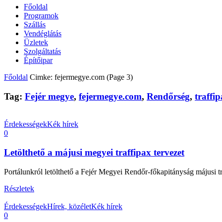
Főoldal
Programok
Szállás
Vendéglátás
Üzletek
Szolgáltatás
Építőipar
Főoldal
Cimke: fejermegye.com
(Page 3)
Tag:
Fejér megye
,
fejermegye.com
,
Rendőrség
,
traffi
Érdekességek
Kék hírek
0
Letölthető a májusi megyei traffipax tervezet
Portálunkról letölthető a Fejér Megyei Rendőr-főkapitányság májusi traf
Részletek
Érdekességek
Hírek, közélet
Kék hírek
0