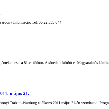
.
Gárdony Információ: Tel: 06 22 355-044
pénteken este a 81-es főúton. A sörédi bekötőút és Magyaralmás között.
011. május 21.
onyi Trabant-Wartburg találkozó 2011 május 21-én szombaton. Progra