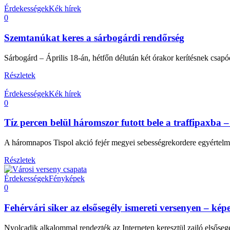
Érdekességek
Kék hírek
0
Szemtanúkat keres a sárbogárdi rendőrség
Sárbogárd – Április 18-án, hétfőn délután két órakor kerítésnek csap
Részletek
Érdekességek
Kék hírek
0
Tíz percen belül háromszor futott bele a traffipaxba 
A háromnapos Tispol akció fejér megyei sebességrekordere egyértelműe
Részletek
Érdekességek
Fényképek
0
Fehérvári siker az elsősegély ismereti versenyen – kép
Nyolcadik alkalommal rendezték az Interneten keresztül zajló elsősegél