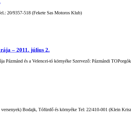
.
Tel.: 20/9357-518 (Fekete Sas Motoros Klub)
ája – 2011. július 2.
úrája Pázmánd és a Velencei-tó környéke Szervező: Pázmándi TOPorgók
versenyek) Bodajk, Tófürdő és környéke Tel: 22/410-001 (Klein Kriszti