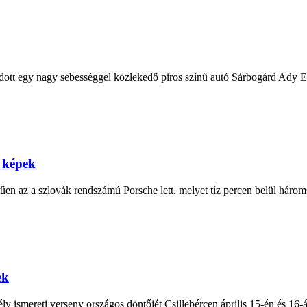
ódott egy nagy sebességgel közlekedő piros színű autó Sárbogárd Ady E
– képek
n az a szlovák rendszámú Porsche lett, melyet tíz percen belül háromsz
ek
y ismereti verseny országos döntőjét Csillebércen április 15-én és 16-á