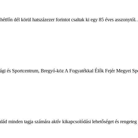
tfőn dél körül hatszázezer forintot csaltak ki egy 85 éves asszonytól. A
úsági és Sportcentrum, Bregyó-köz A Fogyatékkal Élők Fejér Megyei Spo
alád minden tagja számára aktív kikapcsolódási lehetőséget és rengeteg 