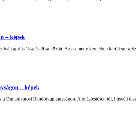
on – képek
vált április 18-a és 20-a között. Az esemény keretében került sor a S
nyságon – képek
a Dunaújvárosi Rendőrkapitányságon. A tojásfestésen túl, húsvéti dísz