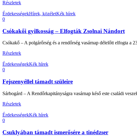
Részletek
Érdekességek
Hírek, közélet
Kék hírek
0
Csókakői gyilkosság – Elfogták Zsolnai Nándort
Csókakő – A polgárőrség és a rendőrség vasárnap délelőtt elfogta a 23 é
Részletek
Érdekességek
Kék hírek
0
Fejszenyéllel támadt szüleire
Sárbogárd – A Rendőrkapitányságra vasárnap késő este családi veszeke
Részletek
Érdekességek
Kék hírek
0
Csuklyában támadt ismerősére a tinédzser