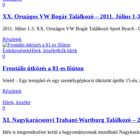
0
XX. Országos VW Bogár Találkozó – 2011. Július 1-3
2011. Július 1-3. XX. Országos VW Bogár Találkozó Sport Beach - 
Részletek
Érdekességek
Hírek, közélet
Kék hírek
0
Frontális ütközés a 81-es főúton
Söréd – Egy terepjáró és egy személygépkocsi ütközött április 15-én, 
Részletek
Hírek, közélet
0
XI. Nagykarácsonyi Trabant-Wartburg Találkozó – 2
Idén is megrendezésre kerül a hagyományosnak mondható Nagykarács