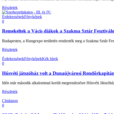
Részletek
Érdekességek
Fényképek
0
Remekeltek a Vácis diákok a Szakma Sztár Fesztivál
Budapesten, a Hungexpo területén rendezték meg a Szakma Sztár Feszti
Részletek
Érdekességek
Fényképek
Kék hírek
0
Húsvéti játszóház volt a Dunaújvárosi Rendőrkapitá
Idén már második alkalommal került megrendezésre Húsvéti Játszóház 
Részletek
Címlapon
0