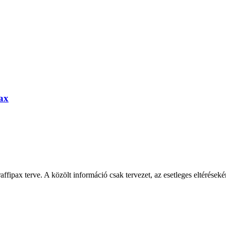
pax
fipax terve. A közölt információ csak tervezet, az esetleges eltérésekér