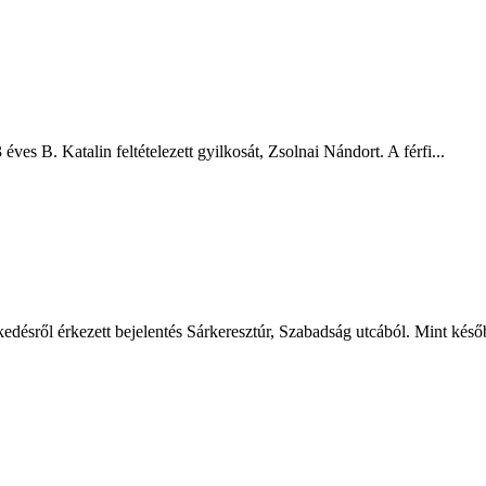
ves B. Katalin feltételezett gyilkosát, Zsolnai Nándort. A férfi...
désről érkezett bejelentés Sárkeresztúr, Szabadság utcából. Mint későb