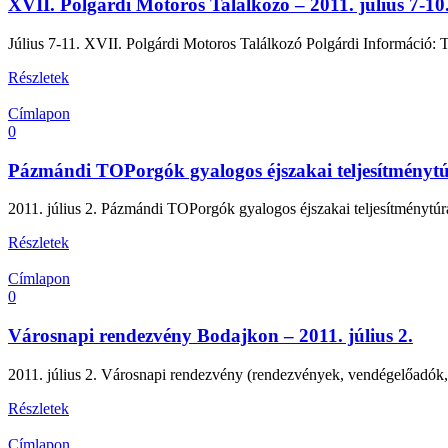
XVII. Polgárdi Motoros Találkozó – 2011. július 7-10
Július 7-11. XVII. Polgárdi Motoros Találkozó Polgárdi Információ: 
Részletek
Címlapon
0
Pázmándi TOPorgók gyalogos éjszakai teljesítménytúr
2011. július 2. Pázmándi TOPorgók gyalogos éjszakai teljesítményt
Részletek
Címlapon
0
Városnapi rendezvény Bodajkon – 2011. július 2.
2011. július 2. Városnapi rendezvény (rendezvények, vendégelőadók, 
Részletek
Címlapon