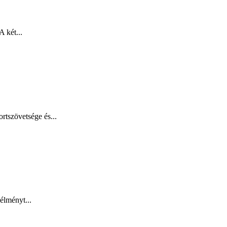
 két...
rtszövetsége és...
élményt...