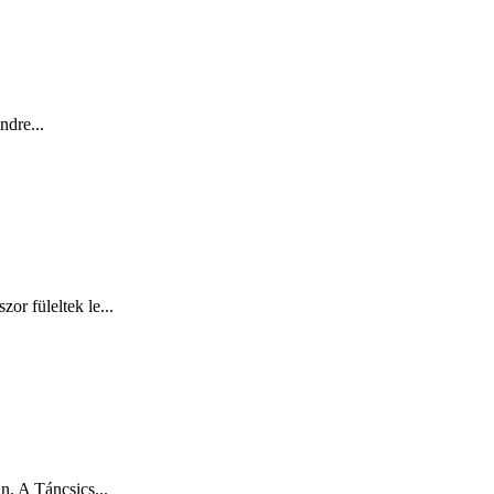
ndre...
or füleltek le...
n. A Táncsics...