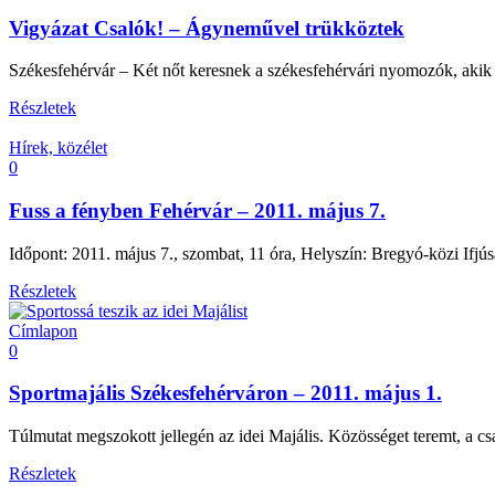
Vigyázat Csalók! – Ágyneművel trükköztek
Székesfehérvár – Két nőt keresnek a székesfehérvári nyomozók, akik hé
Részletek
Hírek, közélet
0
Fuss a fényben Fehérvár – 2011. május 7.
Időpont: 2011. május 7., szombat, 11 óra, Helyszín: Bregyó-közi Ifj
Részletek
Címlapon
0
Sportmajális Székesfehérváron – 2011. május 1.
Túlmutat megszokott jellegén az idei Majális. Közösséget teremt, a cs
Részletek