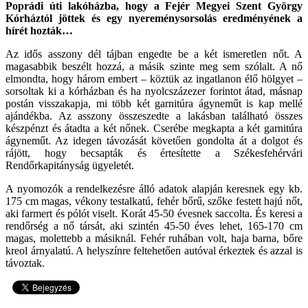
Poprádi úti lakóházba, hogy a Fejér Megyei Szent György
Kórháztól jöttek és egy nyereménysorsolás eredményének a
hírét hozták…
Az idős asszony dél tájban engedte be a két ismeretlen nőt. A
magasabbik beszélt hozzá, a másik szinte meg sem szólalt. A nő
elmondta, hogy három embert – köztük az ingatlanon élő hölgyet –
sorsoltak ki a kórházban és ha nyolcszázezer forintot átad, másnap
postán visszakapja, mi több két garnitúra ágyneműt is kap mellé
ajándékba. Az asszony összeszedte a lakásban található összes
készpénzt és átadta a két nőnek. Cserébe megkapta a két garnitúra
ágyneműt. Az idegen távozását követően gondolta át a dolgot és
rájött, hogy becsapták és értesítette a Székesfehérvári
Rendőrkapitányság ügyeletét.
A nyomozók a rendelkezésre álló adatok alapján keresnek egy kb.
175 cm magas, vékony testalkatú, fehér bőrű, szőke festett hajú nőt,
aki farmert és pólót viselt. Korát 45-50 évesnek saccolta. És keresi a
rendőrség a nő társát, aki szintén 45-50 éves lehet, 165-170 cm
magas, molettebb a másiknál. Fehér ruhában volt, haja barna, bőre
kreol árnyalatú. A helyszínre feltehetően autóval érkeztek és azzal is
távoztak.