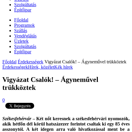
Szolgáltatás
Építőipar
Főoldal
Programok
Szállás
Vendéglátás
Üzletek
Szolgáltatás
Építőipar
Főoldal
Érdekességek
Vigyázat Csalók! – Ágyneművel trükköztek
Érdekességek
Hírek, közélet
Kék hírek
Vigyázat Csalók! – Ágyneművel
trükköztek
0
Székesfehérvár
– Két nőt keresnek a székesfehérvári nyomozók,
akik hétfőn dél körül hatszázezer forintot csaltak ki egy 85 éves
asszonytól. A két idegen arra való hivatkozással ment be a