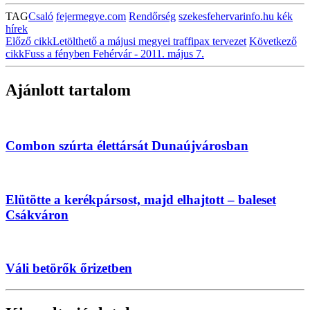
TAG
Csaló
fejermegye.com
Rendőrség
szekesfehervarinfo.hu kék
hírek
Előző cikk
Letölthető a májusi megyei traffipax tervezet
Következő
cikk
Fuss a fényben Fehérvár - 2011. május 7.
Ajánlott tartalom
Combon szúrta élettársát Dunaújvárosban
Elütötte a kerékpársost, majd elhajtott – baleset
Csákváron
Váli betörők őrizetben