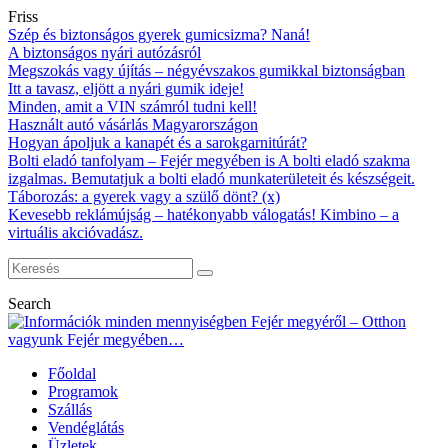
Friss
Szép és biztonságos gyerek gumicsizma? Naná!
A biztonságos nyári autózásról
Megszokás vagy újítás – négyévszakos gumikkal biztonságban
Itt a tavasz, eljött a nyári gumik ideje!
Minden, amit a VIN számról tudni kell!
Használt autó vásárlás Magyarországon
Hogyan ápoljuk a kanapét és a sarokgarnitúrát?
Bolti eladó tanfolyam – Fejér megyében is A bolti eladó szakma
izgalmas. Bemutatjuk a bolti eladó munkaterületeit és készségeit.
Táborozás: a gyerek vagy a szülő dönt? (x)
Kevesebb reklámújság – hatékonyabb válogatás! Kimbino – a
virtuális akcióvadász.
Search
Főoldal
Programok
Szállás
Vendéglátás
Üzletek