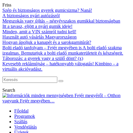
Friss
Szép és biztonságos gyerek gumicsizma? Naná!
A biztonságos nyári autózásról
Megszokás vagy újítás – négyévszakos gumikkal biztonságban
Itt a tavasz, eljött a nyári gumik ideje!
Minden, amit a VIN számról tudni kell!
Használt autó vásárlás Magyarországon
Hogyan ápoljuk a kanapét és a sarokgarnitúrát?
Bolti eladó tanfolyam – Fejér megyében is A bolti eladó szakma
izgalmas. Bemutatjuk a bolti eladó munkaterületeit és készségeit.
Táborozás: a gyerek vagy a szülő dönt? (x)
Kevesebb reklámújság – hatékonyabb válogatás! Kimbino – a
virtuális akcióvadász.
Search
Főoldal
Programok
Szállás
Vendéglátás
Üzletek