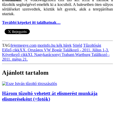
tűzoltók segítségével emelték ki a kocsiból. A balesetben öten súlyos
sérüléseket szenvedtek, köztük két gyerek, akik a terepjáróban
utaztak.
További képeket itt találhatnak…
TAG
fejermegye.com
morinfo.hu kék hírek
Söréd
Tűzoltóság
Előző cikk
XX. Országos VW Bogár Találkozó - 2011. Július 1-3.
Következő cikk
XI. Nagykarácsonyi Trabant-Wartburg Találkozó -
2011. május 21.
Ajánlott tartalom
Három tűzoltó vehetett át elismerést munkája
elismeréseként (+fotók)