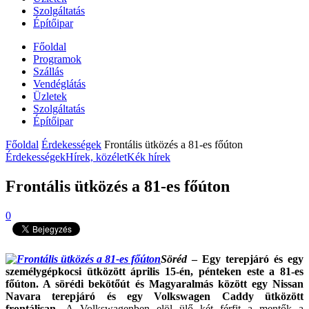
Szolgáltatás
Építőipar
Főoldal
Programok
Szállás
Vendéglátás
Üzletek
Szolgáltatás
Építőipar
Főoldal
Érdekességek
Frontális ütközés a 81-es főúton
Érdekességek
Hírek, közélet
Kék hírek
Frontális ütközés a 81-es főúton
0
Söréd
– Egy terepjáró és egy
személygépkocsi ütközött április 15-én, pénteken este a 81-es
főúton. A sörédi bekötőút és Magyaralmás között egy Nissan
Navara terepjáró és egy Volkswagen Caddy ütközött
frontálisan.
A Volkswagenben elöl ülő két férfit a mentők a