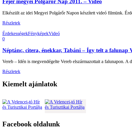
Fejér megyei Polgárőr Nap 2011. – Videó
Elkészült az idei Megyei Polgárőr Napon készített videó filmünk. Érd
Részletek
Érdekességek
Fényképek
Videó
0
Néptánc, citera, énekkar, Tabáni – Így telt a falunap
Vereb – Idén is megvendégelte Vereb elszármazottait a falunapon. A dé
Részletek
Kiemelt ajánlatok
Facebook oldalunk