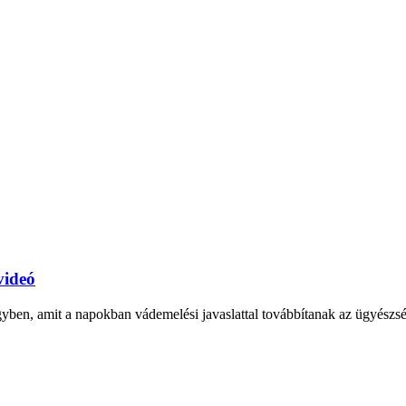
videó
gyben, amit a napokban vádemelési javaslattal továbbítanak az ügyészség