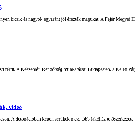
ó
yen kicsik és nagyok egyaránt jól érezték magukat. A Fejér Megyei Hírl
i férfit. A Készenléti Rendőrség munkatársai Budapesten, a Keleti Pály
ók, videó
cson. A detonációban ketten sérültek meg, több lakóház tetőszerkezete é