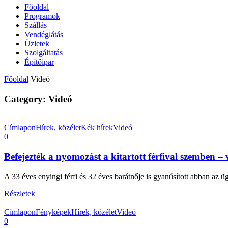
Főoldal
Programok
Szállás
Vendéglátás
Üzletek
Szolgáltatás
Építőipar
Főoldal
Videó
Category: Videó
Címlapon
Hírek, közélet
Kék hírek
Videó
0
Befejezték a nyomozást a kitartott férfival szemben – 
A 33 éves enyingi férfi és 32 éves barátnője is gyanúsított abban az ü
Részletek
Címlapon
Fényképek
Hírek, közélet
Videó
0