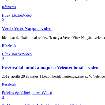
Részletek
Hírek, közélet
Videó
0
Vereb Vitéz Napja – videó
Idén már 4. alkalommal rendezték meg a Vereb Vitéz Napját a velencei-
Részletek
Hírek, közélet
Videó
0
Fesztivállal indult a május a Velencei-tónál – videó
2012. április 28 és május 1 között került megrendezésre az V. Velencei
Részletek
Érdekességek
Hírek, közélet
Videó
0