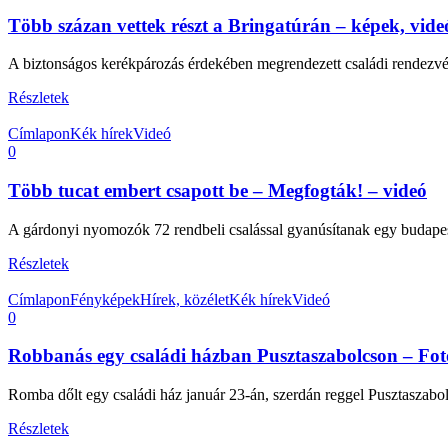
Több százan vettek részt a Bringatúrán – képek, vide
A biztonságos kerékpározás érdekében megrendezett családi rendezvén
Részletek
Címlapon
Kék hírek
Videó
0
Több tucat embert csapott be – Megfogták! – videó
A gárdonyi nyomozók 72 rendbeli csalással gyanúsítanak egy budapest
Részletek
Címlapon
Fényképek
Hírek, közélet
Kék hírek
Videó
0
Robbanás egy családi házban Pusztaszabolcson – Fot
Romba dőlt egy családi ház január 23-án, szerdán reggel Pusztaszabol
Részletek