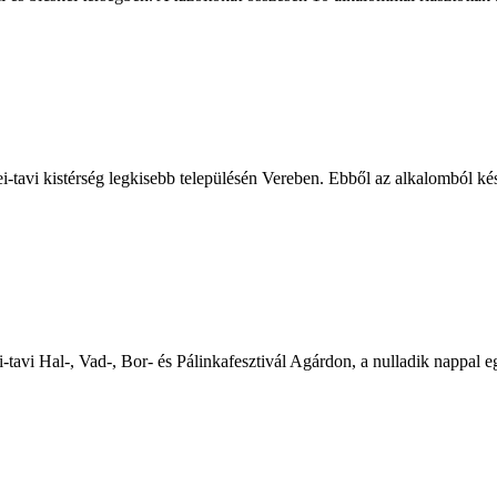
tavi kistérség legkisebb településén Vereben. Ebből az alkalomból készí
-tavi Hal-, Vad-, Bor- és Pálinkafesztivál Agárdon, a nulladik nappal eg