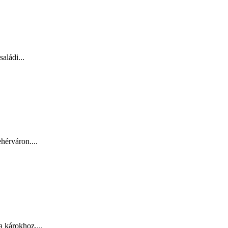
aládi...
hérváron....
a károkhoz,...