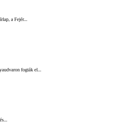
ap, a Fejér...
audvaron fogták el...
s...