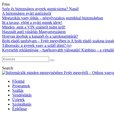
Friss
Szép és biztonságos gyerek gumicsizma? Naná!
A biztonságos nyári autózásról
Megszokás vagy újítás – négyévszakos gumikkal biztonságban
Itt a tavasz, eljött a nyári gumik ideje!
Minden, amit a VIN számról tudni kell!
Használt autó vásárlás Magyarországon
Hogyan ápoljuk a kanapét és a sarokgarnitúrát?
Bolti eladó tanfolyam – Fejér megyében is A bolti eladó szakma izgalm
Táborozás: a gyerek vagy a szülő dönt? (x)
Kevesebb reklámújság – hatékonyabb válogatás! Kimbino – a virtuáli
Search
Főoldal
Programok
Szállás
Vendéglátás
Üzletek
Szolgáltatás
Építőipar