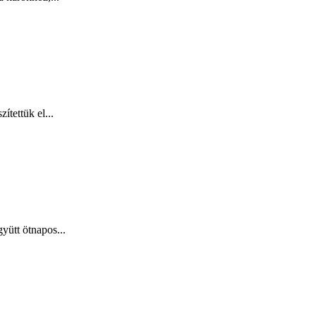
tettük el...
yütt ötnapos...