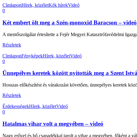
Címlapon
Hírek, közélet
Kék hírek
Videó
0
Két embert ölt meg a Szén-monoxid Baracson – videó
A mentőszolgálat értesítette a Fejér Megyei Katasztrófavédelmi Igazga
Részletek
Címlapon
Fényképek
Hírek, közélet
Videó
0
Ünnepélyes keretek között nyitották meg a Szent Istv
Hosszas előkészítést és várakozást követően, ünnepélyes keretek közö
Részletek
Érdekességek
Hírek, közélet
Videó
0
Hatalmas vihar volt a megyében – videó
Nagy erővel és bő csapadékkal tarolt a vihar a megyében, főként a váli