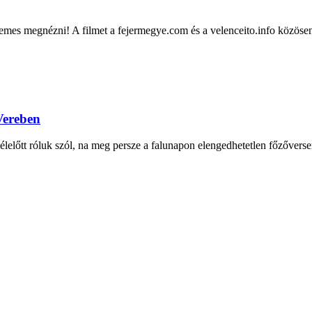
emes megnézni! A filmet a fejermegye.com és a velenceito.info közösen 
 Vereben
lelőtt róluk szól, na meg persze a falunapon elengedhetetlen főzőversen