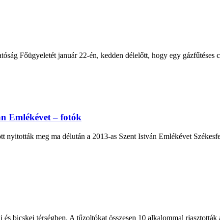
tóság Főügyeletét január 22-én, kedden délelőtt, hogy egy gázfűtéses cs
án Emlékévet – fotók
tt nyitották meg ma délután a 2013-as Szent István Emlékévet Székesfe
 és bicskei térségben. A tűzoltókat összesen 10 alkalommal riasztották 