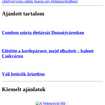
cikk
Fegyveres rablás Igaron egy élelmiszerboltban!
Ajánlott tartalom
Combon szúrta élettársát Dunaújvárosban
Elütötte a kerékpársost, majd elhajtott – baleset
Csákváron
Váli betörők őrizetben
Kiemelt ajánlatok