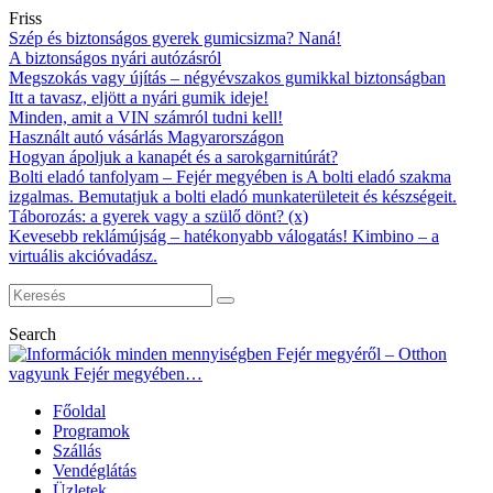
Friss
Szép és biztonságos gyerek gumicsizma? Naná!
A biztonságos nyári autózásról
Megszokás vagy újítás – négyévszakos gumikkal biztonságban
Itt a tavasz, eljött a nyári gumik ideje!
Minden, amit a VIN számról tudni kell!
Használt autó vásárlás Magyarországon
Hogyan ápoljuk a kanapét és a sarokgarnitúrát?
Bolti eladó tanfolyam – Fejér megyében is A bolti eladó szakma
izgalmas. Bemutatjuk a bolti eladó munkaterületeit és készségeit.
Táborozás: a gyerek vagy a szülő dönt? (x)
Kevesebb reklámújság – hatékonyabb válogatás! Kimbino – a
virtuális akcióvadász.
Search
Főoldal
Programok
Szállás
Vendéglátás
Üzletek