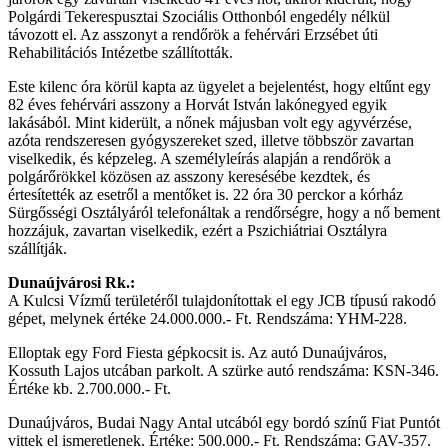
Polgárdi Tekerespusztai Szociális Otthonból engedély nélkül
távozott el. Az asszonyt a rendőrök a fehérvári Erzsébet úti
Rehabilitációs Intézetbe szállították.
Este kilenc óra körül kapta az ügyelet a bejelentést, hogy eltűnt egy
82 éves fehérvári asszony a Horvát István lakónegyed egyik
lakásából. Mint kiderült, a nőnek májusban volt egy agyvérzése,
azóta rendszeresen gyógyszereket szed, illetve többször zavartan
viselkedik, és képzeleg. A személyleírás alapján a rendőrök a
polgárőrökkel közösen az asszony keresésébe kezdtek, és
értesítették az esetről a mentőket is. 22 óra 30 perckor a kórház
Sürgősségi Osztályáról telefonáltak a rendőrségre, hogy a nő bement
hozzájuk, zavartan viselkedik, ezért a Pszichiátriai Osztályra
szállítják.
Dunaújvárosi Rk.:
A Kulcsi Vízmű területéről tulajdonítottak el egy JCB típusú rakodó
gépet, melynek értéke 24.000.000.- Ft. Rendszáma: YHM-228.
Elloptak egy Ford Fiesta gépkocsit is. Az autó Dunaújváros,
Kossuth Lajos utcában parkolt. A szürke autó rendszáma: KSN-346.
Értéke kb. 2.700.000.- Ft.
Dunaújváros, Budai Nagy Antal utcából egy bordó színű Fiat Puntót
vittek el ismeretlenek. Értéke: 500.000.- Ft. Rendszáma: GAV-357.