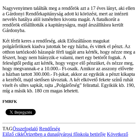
Nagyvenyimen találták meg a rendőrök azt a 17 éves lányt, aki ellen
a Gárdonyi Rendőrkapitányság adott ki körözést, mert az intézeti
nevelés hatálya alól ismételten kivonta magát. A fiatalkorút a
rendőrök előállították a kapitányságra, majd árszállításra került
Gárdonyba.
Két férfit keres a rendőrség, akik Előszálláson magukat
polgárőröknek kiadva jutottak be egy házba, és vittek el pénzt. Az
otthon tartózkodó házaspár férfi tagját arra kérték, hogy nézze meg a
fészert, hogy nem hiányzik-e valami, mert egy betörőt fogtak. A
feleségtől pedig azt kérték, hogy vegye elő pénzüket, és nézze meg,
hogy megvannak-e a 10.000.- Ft-osaik. Amikor az asszony elővette
a házban tartott 300.000.- Ft-jukat, akkor az egyikük a pénzt kikapta
a kezéből, majd sietősen távoztak. A két elkövető fekete színű ruhát
viselt és siltes sapkát, rajta „Polgárőrség” felirattal. Egyikük kb. 190,
míg a másik kb. 180 cm magas lehetett.
FMRFK
TAG
Összefoglaló
Rendőrség
Előző cikk
Őrizetben a dunaújvárosi főiskola betörője
Következő