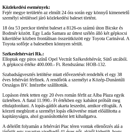
Közlekedési események:
Fejér megye területén az elmúlt 24 óra során egy könnyű kimenetelű
személyi sérüléssel járó közlekedési baleset történt.
18 óra 53 perckor történt baleset a 8126-os számú úton Bicske és
Bodmér között. Egy Lada Samara az úttest szélén álló két gépkocsi
kikerülése közben frontálisan összeütközött egy Toyota Carinával. A
Toyota sofőrje a balesetben könnyen sérült.
Székesfehérvári Rk.:
Elloptak egy piros színű Opel Vectrát Székesfehérvár, Sütő utcából.
A gépkocsi értéke 400.000.- Ft. Rendszáma: HOB-132.
Szabadságvesztés letöltése miatt elővezetését rendelték el egy 38
éves fehérvári férfinek. A rendőrök a személyt a Közép-Dunántúli
Országos BV. Intézetbe szállították.
Lopáson értek tetten egy 20 éves román férfit az Alba Plaza egyik
üzletében. A fiatal 11.990.- Ft értékben egy kabátot próbált meg
eltulajdonítani. A lopás-gátlót akarta leszedni, amikor elfogták. A
körzeti megbízott a személyt lopás elkövetése miatt előállította a
kapitányságra, ahol gyanúsítottként lett kihallgatva.
A délelőtt folyamán a fehérvári Piac téren vontak ellenőrzés alá a
járőrök egy zavartan viselkedő 41 éves nőt, akiről kiderült, hogy