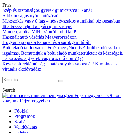
Friss
Szép és biztonságos gyerek gumicsizma? Naná!
A biztonságos nyári autózásról
Megszokás vagy újítás – négyévszakos gumikkal biztonságban
Itt a tavasz, eljött a nyári gumik ideje!
Minden, amit a VIN számról tudni kell!
Használt autó vásárlás Magyarországon
Hogyan ápoljuk a kanapét és a sarokgarnitúrát?
Bolti eladó tanfolyam – Fejér megyében is A bolti eladó szakma
izgalmas. Bemutatjuk a bolti eladó munkaterületeit és készségeit.
Táborozás: a gyerek vagy a szülő dönt? (x)
Kevesebb reklámújság – hatékonyabb válogatás! Kimbino – a
virtuális akcióvadász.
Search
Főoldal
Programok
Szállás
Vendéglátás
Üzletek