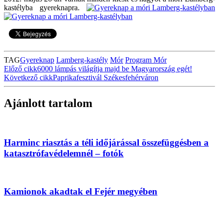
kastélyba gyereknapra.
TAG
Gyereknap
Lamberg-kastély
Mór
Program Mór
Előző cikk
6000 lámpás világítja majd be Magyarország egét!
Következő cikk
Paprikafesztivál Székesfehérváron
Ajánlott tartalom
Harminc riasztás a téli időjárással összefüggésben a
katasztrófavédelemnél – fotók
Kamionok akadtak el Fejér megyében