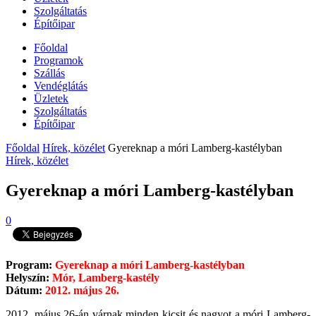
Szolgáltatás
Építőipar
Főoldal
Programok
Szállás
Vendéglátás
Üzletek
Szolgáltatás
Építőipar
Főoldal
Hírek, közélet
Gyereknap a móri Lamberg-kastélyban
Hírek, közélet
Gyereknap a móri Lamberg-kastélyban
0
Program:
Gyereknap a móri Lamberg-kastélyban
Helyszín:
Mór, Lamberg-kastély
Dátum:
2012. május 26.
2012. május 26-án várnak minden kicsit és nagyot a móri Lamberg-