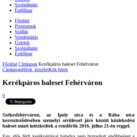
Szolgáltatás
Építőipar
Főoldal
Programok
Szállás
Vendéglátás
Üzletek
Szolgáltatás
Építőipar
Főoldal
Címlapon
Kerékpáros baleset Fehérváron
Címlapon
Hírek, közélet
Kék hírek
Kerékpáros baleset Fehérváron
0
Székesfehérváron, az Ipoly utca és a Rába utca
kereszteződésében személyi sérüléssel járó közúti közlekedési
baleset miatt intézkedtek a rendőrök 2016. július 21-én reggel.
Egy idős férfi kerékpárjával haladva nem biztosított elsőbbséget a