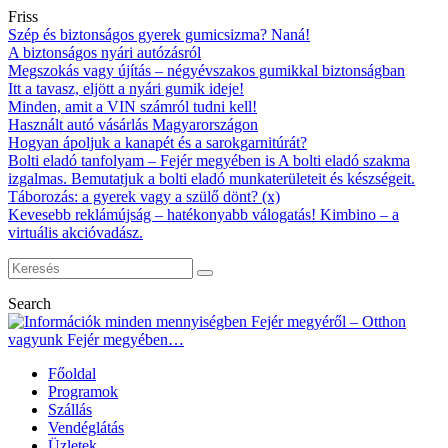
Friss
Szép és biztonságos gyerek gumicsizma? Naná!
A biztonságos nyári autózásról
Megszokás vagy újítás – négyévszakos gumikkal biztonságban
Itt a tavasz, eljött a nyári gumik ideje!
Minden, amit a VIN számról tudni kell!
Használt autó vásárlás Magyarországon
Hogyan ápoljuk a kanapét és a sarokgarnitúrát?
Bolti eladó tanfolyam – Fejér megyében is A bolti eladó szakma
izgalmas. Bemutatjuk a bolti eladó munkaterületeit és készségeit.
Táborozás: a gyerek vagy a szülő dönt? (x)
Kevesebb reklámújság – hatékonyabb válogatás! Kimbino – a
virtuális akcióvadász.
Search
Főoldal
Programok
Szállás
Vendéglátás
Üzletek