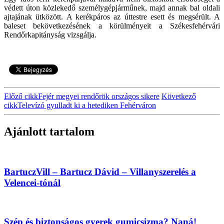
védett úton közlekedő személygépjárműnek, majd annak bal oldali
ajtajának ütközött. A kerékpáros az úttestre esett és megsérült. A
baleset bekövetkezésének a körülményeit a Székesfehérvári
Rendőrkapitányság vizsgálja.
Előző cikk
Fejér megyei rendőrök országos sikere
Következő
cikk
Televízó gyulladt ki a hetediken Fehérváron
Ajánlott tartalom
BartuczVill – Bartucz Dávid – Villanyszerelés a
Velencei-tónál
Szép és biztonságos gyerek gumicsizma? Naná!