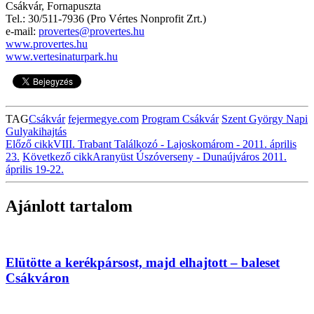
Csákvár, Fornapuszta
Tel.: 30/511-7936 (Pro Vértes Nonprofit Zrt.)
e-mail:
provertes@provertes.hu
www.provertes.hu
www.vertesinaturpark.hu
TAG
Csákvár
fejermegye.com
Program Csákvár
Szent György Napi
Gulyakihajtás
Előző cikk
VIII. Trabant Találkozó - Lajoskomárom - 2011. április
23.
Következő cikk
Aranyüst Úszóverseny - Dunaújváros 2011.
április 19-22.
Ajánlott tartalom
Elütötte a kerékpársost, majd elhajtott – baleset
Csákváron