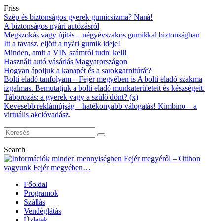
Friss
Szép és biztonságos gyerek gumicsizma? Naná!
A biztonságos nyári autózásról
Megszokás vagy újítás – négyévszakos gumikkal biztonságban
Itt a tavasz, eljött a nyári gumik ideje!
Minden, amit a VIN számról tudni kell!
Használt autó vásárlás Magyarországon
Hogyan ápoljuk a kanapét és a sarokgarnitúrát?
Bolti eladó tanfolyam – Fejér megyében is A bolti eladó szakma
izgalmas. Bemutatjuk a bolti eladó munkaterületeit és készségeit.
Táborozás: a gyerek vagy a szülő dönt? (x)
Kevesebb reklámújság – hatékonyabb válogatás! Kimbino – a
virtuális akcióvadász.
Search
Főoldal
Programok
Szállás
Vendéglátás
Üzletek