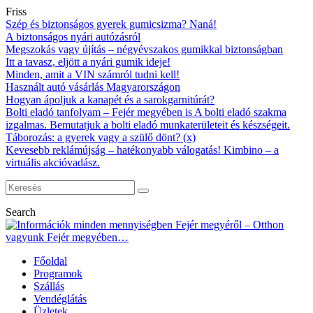
Friss
Szép és biztonságos gyerek gumicsizma? Naná!
A biztonságos nyári autózásról
Megszokás vagy újítás – négyévszakos gumikkal biztonságban
Itt a tavasz, eljött a nyári gumik ideje!
Minden, amit a VIN számról tudni kell!
Használt autó vásárlás Magyarországon
Hogyan ápoljuk a kanapét és a sarokgarnitúrát?
Bolti eladó tanfolyam – Fejér megyében is A bolti eladó szakma
izgalmas. Bemutatjuk a bolti eladó munkaterületeit és készségeit.
Táborozás: a gyerek vagy a szülő dönt? (x)
Kevesebb reklámújság – hatékonyabb válogatás! Kimbino – a
virtuális akcióvadász.
Search
Főoldal
Programok
Szállás
Vendéglátás
Üzletek