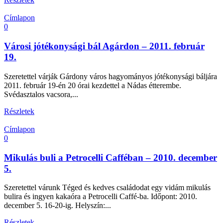
Címlapon
0
Városi jótékonysági bál Agárdon – 2011. február
19.
Szeretettel várják Gárdony város hagyományos jótékonysági báljára
2011. február 19-én 20 órai kezdettel a Nádas étterembe.
Svédasztalos vacsora,...
Részletek
Címlapon
0
Mikulás buli a Petrocelli Cafféban – 2010. december
5.
Szeretettel várunk Téged és kedves családodat egy vidám mikulás
bulira és ingyen kakaóra a Petrocelli Caffé-ba. Időpont: 2010.
december 5. 16-20-ig. Helyszín:...
Részletek