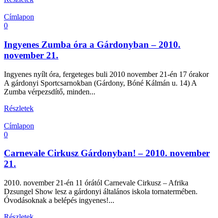
Címlapon
0
Ingyenes Zumba óra a Gárdonyban – 2010.
november 21.
Ingyenes nyílt óra, fergeteges buli 2010 november 21-én 17 órakor
A gárdonyi Sportcsarnokban (Gárdony, Bóné Kálmán u. 14) A
Zumba vérpezsdítő, minden...
Részletek
Címlapon
0
Carnevale Cirkusz Gárdonyban! – 2010. november
21.
2010. november 21-én 11 órától Carnevale Cirkusz – Afrika
Dzsungel Show lesz a gárdonyi általános iskola tornatermében.
Óvodásoknak a belépés ingyenes!...
Részletek