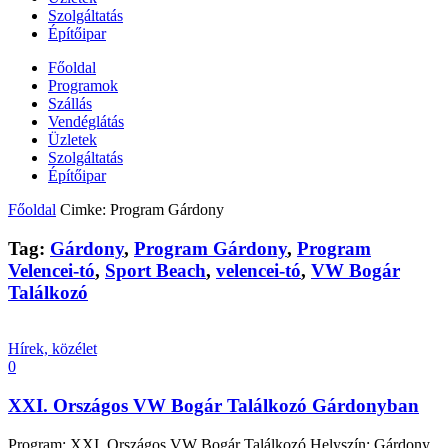
Szolgáltatás
Építőipar
Főoldal
Programok
Szállás
Vendéglátás
Üzletek
Szolgáltatás
Építőipar
Főoldal
Cimke: Program Gárdony
Tag:
Gárdony
,
Program Gárdony
,
Program
Velencei-tó
,
Sport Beach
,
velencei-tó
,
VW Bogár
Találkozó
Hírek, közélet
0
XXI. Országos VW Bogár Találkozó Gárdonyban
Program: XXI. Országos VW Bogár Találkozó Helyszín: Gárdony,