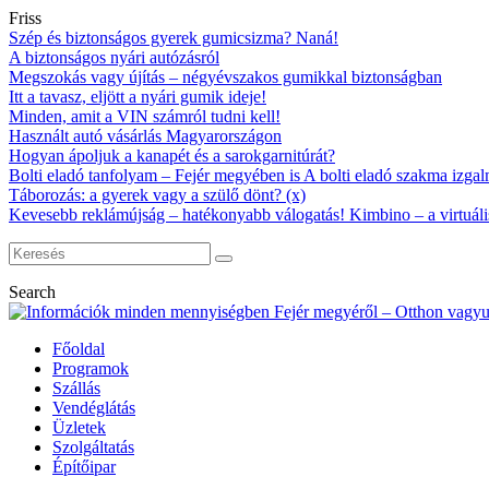
Friss
Szép és biztonságos gyerek gumicsizma? Naná!
A biztonságos nyári autózásról
Megszokás vagy újítás – négyévszakos gumikkal biztonságban
Itt a tavasz, eljött a nyári gumik ideje!
Minden, amit a VIN számról tudni kell!
Használt autó vásárlás Magyarországon
Hogyan ápoljuk a kanapét és a sarokgarnitúrát?
Bolti eladó tanfolyam – Fejér megyében is A bolti eladó szakma izgalm
Táborozás: a gyerek vagy a szülő dönt? (x)
Kevesebb reklámújság – hatékonyabb válogatás! Kimbino – a virtuáli
Search
Főoldal
Programok
Szállás
Vendéglátás
Üzletek
Szolgáltatás
Építőipar