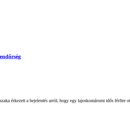
endőrség
ka érkezett a bejelentés arról, hogy egy lajoskomáromi idős férfire ot