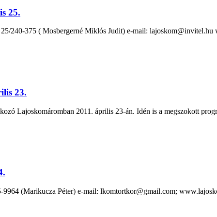
s 25.
: 25/240-375 ( Mosbergerné Miklós Judit) e-mail: lajoskom@invitel.hu
lis 23.
kozó Lajoskomáromban 2011. április 23-án. Idén is a megszokott prog
4.
45-9964 (Marikucza Péter) e-mail: lkomtortkor@gmail.com; www.lajo