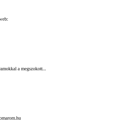
 web:
ramokkal a megszokott...
skomarom.hu