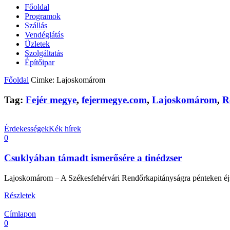
Főoldal
Programok
Szállás
Vendéglátás
Üzletek
Szolgáltatás
Építőipar
Főoldal
Cimke: Lajoskomárom
Tag:
Fejér megye
,
fejermegye.com
,
Lajoskomárom
,
R
Érdekességek
Kék hírek
0
Csuklyában támadt ismerősére a tinédzser
Lajoskomárom – A Székesfehérvári Rendőrkapitányságra pénteken éjsza
Részletek
Címlapon
0