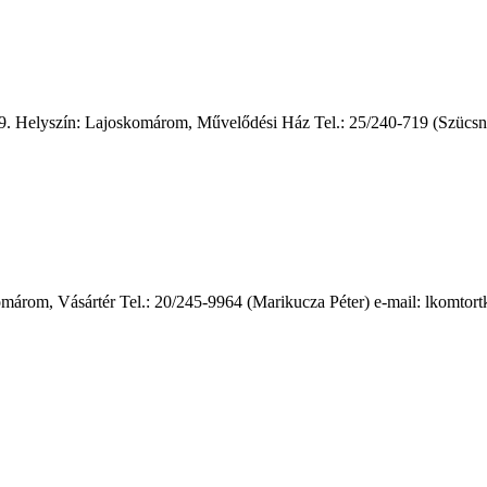
9. Helyszín: Lajoskomárom, Művelődési Ház Tel.: 25/240-719 (Szücsné
márom, Vásártér Tel.: 20/245-9964 (Marikucza Péter) e-mail: lkomtor