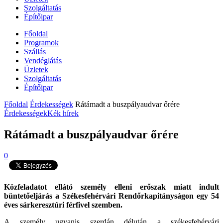
Szolgáltatás
Építőipar
Főoldal
Programok
Szállás
Vendéglátás
Üzletek
Szolgáltatás
Építőipar
Főoldal
Érdekességek
Rátámadt a buszpályaudvar őrére
Érdekességek
Kék hírek
Rátámadt a buszpályaudvar őrére
0
Közfeladatot ellátó személy elleni erőszak miatt indult
büntetőeljárás a Székesfehérvári Rendőrkapitányságon egy 54
éves sárkeresztúri férfivel szemben.
A személy ugyanis szerdán délután a székesfehérvári