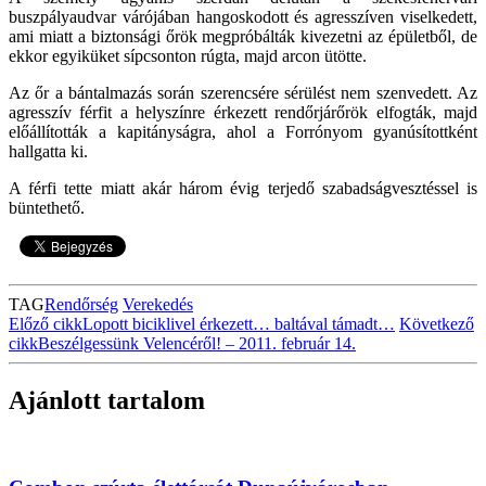
buszpályaudvar várójában hangoskodott és agresszíven viselkedett,
ami miatt a biztonsági őrök megpróbálták kivezetni az épületből, de
ekkor egyiküket sípcsonton rúgta, majd arcon ütötte.
Az őr a bántalmazás során szerencsére sérülést nem szenvedett. Az
agresszív férfit a helyszínre érkezett rendőrjárőrök elfogták, majd
előállították a kapitányságra, ahol a Forrónyom gyanúsítottként
hallgatta ki.
A férfi tette miatt akár három évig terjedő szabadságvesztéssel is
büntethető.
TAG
Rendőrség
Verekedés
Előző cikk
Lopott biciklivel érkezett… baltával támadt…
Következő
cikk
Beszélgessünk Velencéről! – 2011. február 14.
Ajánlott tartalom