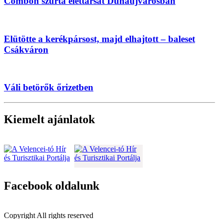
Combon szúrta élettársát Dunaújvárosban
Elütötte a kerékpársost, majd elhajtott – baleset
Csákváron
Váli betörők őrizetben
Kiemelt ajánlatok
Facebook oldalunk
Copyright All rights reserved