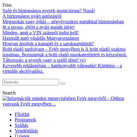
Friss
Szép és biztonságos gyerek gumicsizma? Naná!
A biztonságos nyári autózásról
Megszokás vagy újítás – négyévszakos gumikkal biztonságban
Itt a tavasz, eljött a nyári gumik ideje!
Minden, amit a VIN számról tudni kell!
Használt autó vásárlás Magyarországon
Hogyan ápoljuk a kanapét és a sarokgarnitúrát?
Bolti eladó tanfolyam – Fejér megyében is A bolti eladó szakma
izgalmas. Bemutatjuk a bolti eladó munkaterületeit és készségeit.
Táborozás: a gyerek vagy a szülő dönt? (x)
Kevesebb reklámújság – hatékonyabb válogatás! Kimbino – a
virtuális akcióvadász.
Search
Főoldal
Programok
Szállás
Vendéglátás
Üzletek