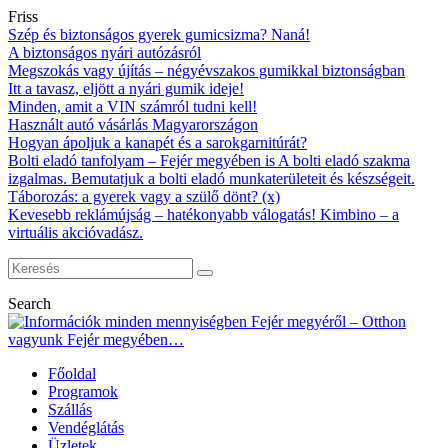
Friss
Szép és biztonságos gyerek gumicsizma? Naná!
A biztonságos nyári autózásról
Megszokás vagy újítás – négyévszakos gumikkal biztonságban
Itt a tavasz, eljött a nyári gumik ideje!
Minden, amit a VIN számról tudni kell!
Használt autó vásárlás Magyarországon
Hogyan ápoljuk a kanapét és a sarokgarnitúrát?
Bolti eladó tanfolyam – Fejér megyében is A bolti eladó szakma
izgalmas. Bemutatjuk a bolti eladó munkaterületeit és készségeit.
Táborozás: a gyerek vagy a szülő dönt? (x)
Kevesebb reklámújság – hatékonyabb válogatás! Kimbino – a
virtuális akcióvadász.
Search
Főoldal
Programok
Szállás
Vendéglátás
Üzletek