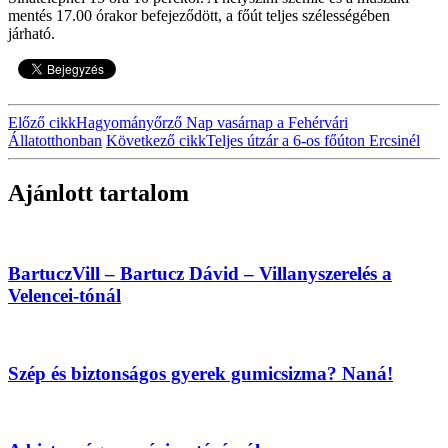
mentés 17.00 órakor befejeződött, a főút teljes szélességében
járható.
Előző cikk
Hagyományőrző Nap vasárnap a Fehérvári
Állatotthonban
Következő cikk
Teljes útzár a 6-os főúton Ercsinél
Ajánlott tartalom
BartuczVill – Bartucz Dávid – Villanyszerelés a
Velencei-tónál
Szép és biztonságos gyerek gumicsizma? Naná!