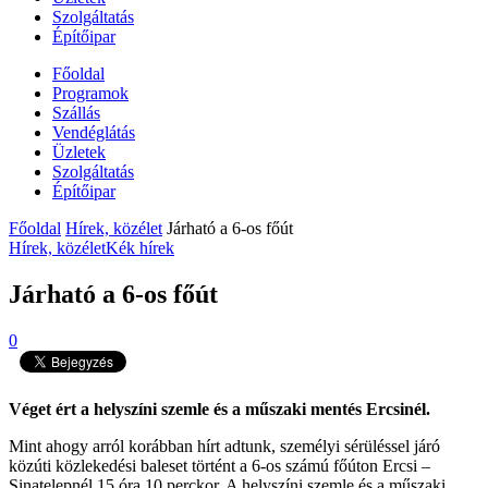
Szolgáltatás
Építőipar
Főoldal
Programok
Szállás
Vendéglátás
Üzletek
Szolgáltatás
Építőipar
Főoldal
Hírek, közélet
Járható a 6-os főút
Hírek, közélet
Kék hírek
Járható a 6-os főút
0
Véget ért a helyszíni szemle és a műszaki mentés Ercsinél.
Mint ahogy arról korábban hírt adtunk, személyi sérüléssel járó
közúti közlekedési baleset történt a 6-os számú főúton Ercsi –
Sinatelepnél 15 óra 10 perckor. A helyszíni szemle és a műszaki