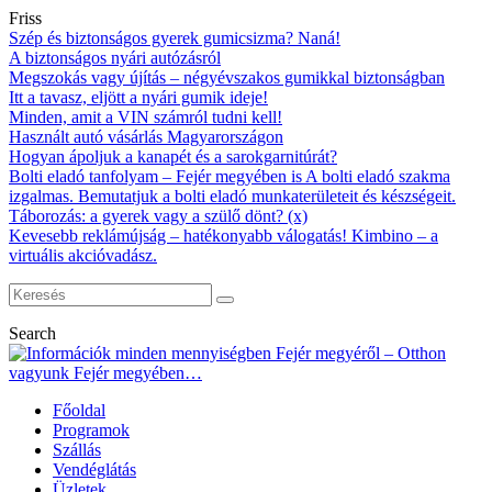
Friss
Szép és biztonságos gyerek gumicsizma? Naná!
A biztonságos nyári autózásról
Megszokás vagy újítás – négyévszakos gumikkal biztonságban
Itt a tavasz, eljött a nyári gumik ideje!
Minden, amit a VIN számról tudni kell!
Használt autó vásárlás Magyarországon
Hogyan ápoljuk a kanapét és a sarokgarnitúrát?
Bolti eladó tanfolyam – Fejér megyében is A bolti eladó szakma
izgalmas. Bemutatjuk a bolti eladó munkaterületeit és készségeit.
Táborozás: a gyerek vagy a szülő dönt? (x)
Kevesebb reklámújság – hatékonyabb válogatás! Kimbino – a
virtuális akcióvadász.
Search
Főoldal
Programok
Szállás
Vendéglátás
Üzletek