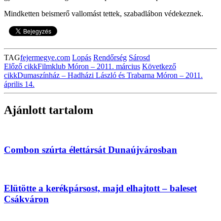
Mindketten beismerő vallomást tettek, szabadlábon védekeznek.
TAG
fejermegye.com
Lopás
Rendőrség
Sárosd
Előző cikk
Filmklub Móron – 2011. március
Következő
cikk
Dumaszínház – Hadházi László és Trabarna Móron – 2011.
április 14.
Ajánlott tartalom
Combon szúrta élettársát Dunaújvárosban
Elütötte a kerékpársost, majd elhajtott – baleset
Csákváron