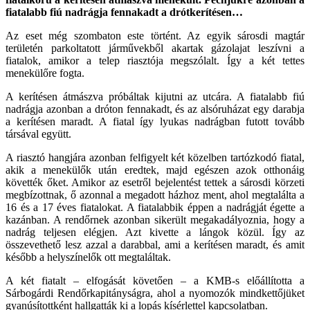
fiatalabb fiú nadrágja fennakadt a drótkerítésen…
Az eset még szombaton este történt. Az egyik sárosdi magtár
területén parkoltatott járművekből akartak gázolajat leszívni a
fiatalok, amikor a telep riasztója megszólalt. Így a két tettes
menekülőre fogta.
A kerítésen átmászva próbáltak kijutni az utcára. A fiatalabb fiú
nadrágja azonban a dróton fennakadt, és az alsóruházat egy darabja
a kerítésen maradt. A fiatal így lyukas nadrágban futott tovább
társával együtt.
A riasztó hangjára azonban felfigyelt két közelben tartózkodó fiatal,
akik a menekülők után eredtek, majd egészen azok otthonáig
követték őket. Amikor az esetről bejelentést tettek a sárosdi körzeti
megbízottnak, ő azonnal a megadott házhoz ment, ahol megtalálta a
16 és a 17 éves fiatalokat. A fiatalabbik éppen a nadrágját égette a
kazánban. A rendőrnek azonban sikerült megakadályoznia, hogy a
nadrág teljesen elégjen. Azt kivette a lángok közül. Így az
összevethető lesz azzal a darabbal, ami a kerítésen maradt, és amit
később a helyszínelők ott megtaláltak.
A két fiatalt – elfogását követően – a KMB-s előállította a
Sárbogárdi Rendőrkapitányságra, ahol a nyomozók mindkettőjüket
gyanúsítottként hallgatták ki a lopás kísérlettel kapcsolatban.