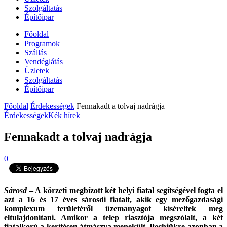
Szolgáltatás
Építőipar
Főoldal
Programok
Szállás
Vendéglátás
Üzletek
Szolgáltatás
Építőipar
Főoldal
Érdekességek
Fennakadt a tolvaj nadrágja
Érdekességek
Kék hírek
Fennakadt a tolvaj nadrágja
0
Sárosd
– A körzeti megbízott két helyi fiatal segítségével fogta el
azt a 16 és 17 éves sárosdi fiatalt, akik egy mezőgazdasági
komplexum területéről üzemanyagot kíséreltek meg
eltulajdonítani. Amikor a telep riasztója megszólalt, a két
fiatalkorú a kerítésen átmászva menekült. Pechjükre azonban a