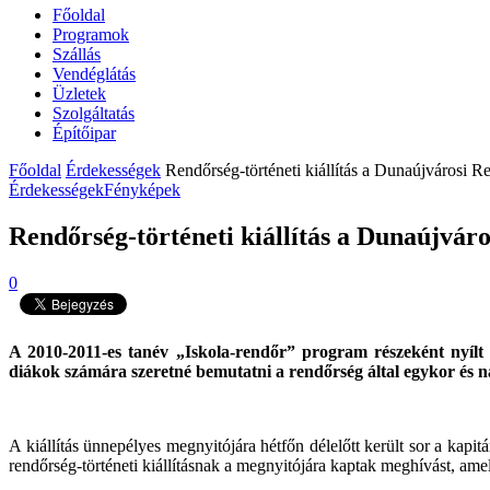
Főoldal
Programok
Szállás
Vendéglátás
Üzletek
Szolgáltatás
Építőipar
Főoldal
Érdekességek
Rendőrség-történeti kiállítás a Dunaújvárosi 
Érdekességek
Fényképek
Rendőrség-történeti kiállítás a Dunaújvár
0
A 2010-2011-es tanév „Iskola-rendőr” program részeként nyílt 
diákok számára szeretné bemutatni a rendőrség által egykor és na
A kiállítás ünnepélyes megnyitójára hétfőn délelőtt került sor a kap
rendőrség-történeti kiállításnak a megnyitójára kaptak meghívást, am