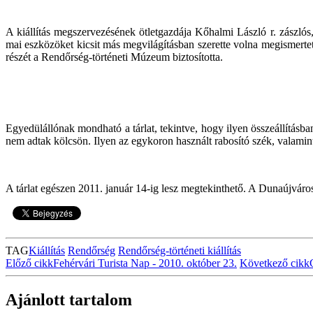
A kiállítás megszervezésének ötletgazdája Kőhalmi László r. zászlós,
mai eszközöket kicsit más megvilágításban szerette volna megismertetn
részét a Rendőrség-történeti Múzeum biztosította.
Egyedülállónak mondható a tárlat, tekintve, hogy ilyen összeállításb
nem adtak kölcsön. Ilyen az egykoron használt rabosító szék, valamint
A tárlat egészen 2011. január 14-ig lesz megtekinthető. A Dunaújvár
TAG
Kiállítás
Rendőrség
Rendőrség-történeti kiállítás
Előző cikk
Fehérvári Turista Nap - 2010. október 23.
Következő cikk
Ajánlott tartalom