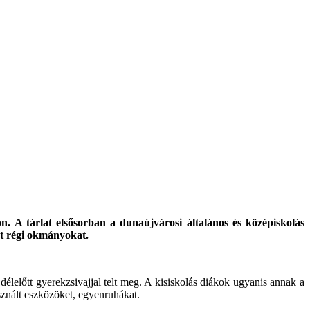
. A tárlat elsősorban a dunaújvárosi általános és középiskolás
nt régi okmányokat.
élelőtt gyerekzsivajjal telt meg. A kisiskolás diákok ugyanis annak a
sznált eszközöket, egyenruhákat.