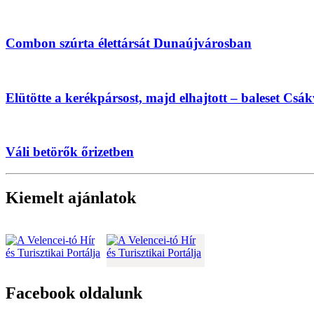
Combon szúrta élettársát Dunaújvárosban
Elütötte a kerékpársost, majd elhajtott – baleset Csá
Váli betörők őrizetben
Kiemelt ajánlatok
Facebook oldalunk