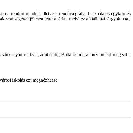
ki a rendőri munkát, illetve a rendőrség által használatos egykori és
egítségével jöhetett létre a tárlat, melyhez a kiállítási tárgyak nagy
n köztük olyan relikvia, amit eddig Budapestről, a múzeumból még soha
városi iskolás ezt megnézhesse.