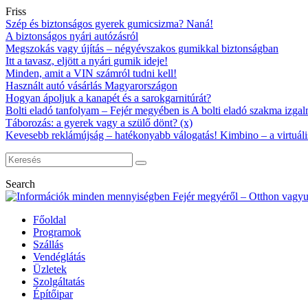
Friss
Szép és biztonságos gyerek gumicsizma? Naná!
A biztonságos nyári autózásról
Megszokás vagy újítás – négyévszakos gumikkal biztonságban
Itt a tavasz, eljött a nyári gumik ideje!
Minden, amit a VIN számról tudni kell!
Használt autó vásárlás Magyarországon
Hogyan ápoljuk a kanapét és a sarokgarnitúrát?
Bolti eladó tanfolyam – Fejér megyében is A bolti eladó szakma izgalm
Táborozás: a gyerek vagy a szülő dönt? (x)
Kevesebb reklámújság – hatékonyabb válogatás! Kimbino – a virtuáli
Search
Főoldal
Programok
Szállás
Vendéglátás
Üzletek
Szolgáltatás
Építőipar