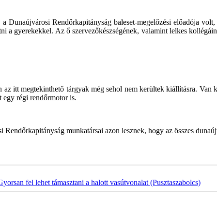
 a Dunaújvárosi Rendőrkapitányság baleset-megelőzési előadója volt, a
i a gyerekekkel. Az ő szervezőkészségének, valamint lelkes kollégáinak s
an az itt megtekinthető tárgyak még sehol nem kerültek kiállításra. Va
 egy régi rendőrmotor is.
osi Rendőrkapitányság munkatársai azon lesznek, hogy az összes dunaúj
Gyorsan fel lehet támasztani a halott vasútvonalat (Pusztaszabolcs)