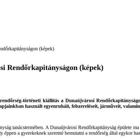
Rendőrkapitányságon (képek)
osi Rendőrkapitányságon (képek)
rendőrség-történeti kiállítás a Dunaújvárosi Rendőrkapitányságon
pjainkban használt egyenruháit, felszereléseit, járműveit, valami
itányság tanácstermében. A Dunaújvárosi Rendőrkapitányság épülete ma d
ely éppen a gyerekeknek szeretné bemutatni a rendőrség által egykor ha