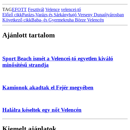
TAG
EFOTT
Fesztivál
Velence
velencei-tó
Előző cikk
Parázs-Varázs és Sárkányhajó Verseny Dunaújvárosban
Következő cikk
Baba- és Gyermekruha Börze Velencén
Ajánlott tartalom
Sport Beach ismét a Velencei-tó egyetlen kiváló
minősítésű strandja
Kamionok akadtak el Fejér megyében
Halálra késeltek egy nőt Velencén
Kiemelt ajánlatok