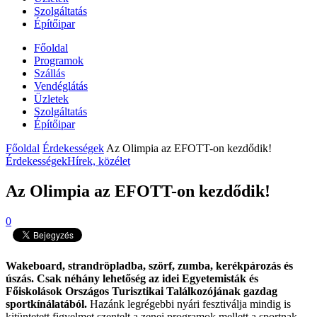
Szolgáltatás
Építőipar
Főoldal
Programok
Szállás
Vendéglátás
Üzletek
Szolgáltatás
Építőipar
Főoldal
Érdekességek
Az Olimpia az EFOTT-on kezdődik!
Érdekességek
Hírek, közélet
Az Olimpia az EFOTT-on kezdődik!
0
Wakeboard, strandröpladba, szörf, zumba, kerékpározás és
úszás. Csak néhány lehetőség az idei Egyetemisták és
Főiskolások Országos Turisztikai Találkozójának gazdag
sportkínálatából.
Hazánk legrégebbi nyári fesztiválja mindig is
kitüntetett figyelmet szentelt a zenei programok mellett a sportnak,