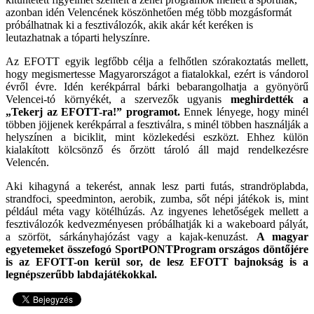
azonban idén Velencének köszönhetően még több mozgásformát
próbálhatnak ki a fesztiválozók, akik akár két keréken is
leutazhatnak a tóparti helyszínre.
Az EFOTT egyik legfőbb célja a felhőtlen szórakoztatás mellett,
hogy megismertesse Magyarországot a fiatalokkal, ezért is vándorol
évről évre. Idén kerékpárral bárki bebarangolhatja a gyönyörű
Velencei-tó környékét, a szervezők ugyanis
meghirdették a
„Tekerj az EFOTT-ra!” programot.
Ennek lényege, hogy minél
többen jöjjenek kerékpárral a fesztiválra, s minél többen használják a
helyszínen a biciklit, mint közlekedési eszközt. Ehhez külön
kialakított kölcsönző és őrzött tároló áll majd rendelkezésre
Velencén.
Aki kihagyná a tekerést, annak lesz parti futás, strandröplabda,
strandfoci, speedminton, aerobik, zumba, sőt népi játékok is, mint
például méta vagy kötélhúzás. Az ingyenes lehetőségek mellett a
fesztiválozók kedvezményesen próbálhatják ki a wakeboard pályát,
a szörföt, sárkányhajózást vagy a kajak-kenuzást.
A magyar
egyetemeket összefogó SportPONTProgram országos döntőjére
is az EFOTT-on kerül sor, de lesz EFOTT bajnokság is a
legnépszerűbb labdajátékokkal.