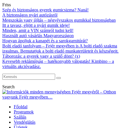
Friss
Szép és biztonságos gyerek gumicsizma? Naná!
A biztonságos nyári autózásról
Megszokás vagy újítás – négyévszakos gumikkal biztonságban
Itt a tavasz, eljött a nyári gumik ideje!
Minden, amit a VIN számról tudni kell!
Használt autó vásárlás Magyarországon
Hogyan ápoljuk a kanapét és a sarokgarnitúrát?
Bolti eladó tanfolyam – Fejér megyében is A bolti eladó szakma
izgalmas. Bemutatjuk a bolti eladó munkaterületeit és készségeit.
Táborozás: a gyerek vagy a szülő dönt? (x)
Kevesebb reklámújság – hatékonyabb válogatás! Kimbino – a
virtuális akcióvadász.
Search
Főoldal
Programok
Szállás
Vendéglátás
Üzletek