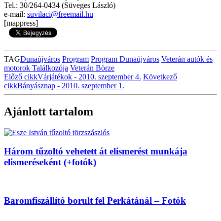
Tel.: 30/264-0434 (Süveges László)
e-mail:
suvilaci@freemail.hu
[mappress]
TAG
Dunaújváros
Program
Program Dunaújváros
Veterán autók és
motorok Találkozója
Veterán Börze
Előző cikk
Várjátékok - 2010. szeptember 4.
Következő
cikk
Bányásznap - 2010. szeptember 1.
Ajánlott tartalom
Három tűzoltó vehetett át elismerést munkája
elismeréseként (+fotók)
Baromfiszállító borult fel Perkátánál – Fotók