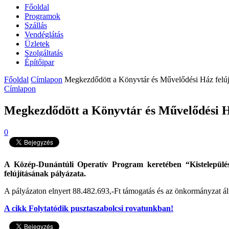
Főoldal
Programok
Szállás
Vendéglátás
Üzletek
Szolgáltatás
Építőipar
Főoldal
Címlapon
Megkezdődött a Könyvtár és Művelődési Ház felújí
Címlapon
Megkezdődött a Könyvtár és Művelődési Há
0
A Közép-Dunántúli Operatív Program keretében “Kistelepülés
felújításának pályázata.
A pályázaton elnyert 88.482.693,-Ft támogatás és az önkormányzat által 
A cikk Folytatódik pusztaszabolcsi rovatunkban!