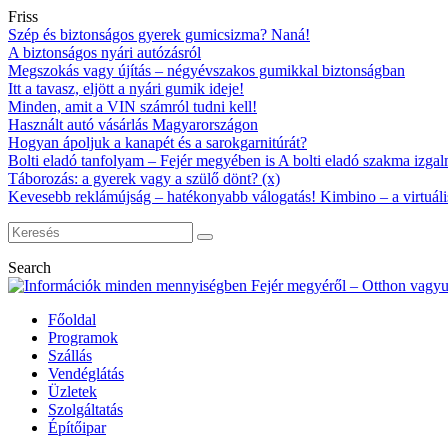
Friss
Szép és biztonságos gyerek gumicsizma? Naná!
A biztonságos nyári autózásról
Megszokás vagy újítás – négyévszakos gumikkal biztonságban
Itt a tavasz, eljött a nyári gumik ideje!
Minden, amit a VIN számról tudni kell!
Használt autó vásárlás Magyarországon
Hogyan ápoljuk a kanapét és a sarokgarnitúrát?
Bolti eladó tanfolyam – Fejér megyében is A bolti eladó szakma izgalm
Táborozás: a gyerek vagy a szülő dönt? (x)
Kevesebb reklámújság – hatékonyabb válogatás! Kimbino – a virtuáli
Search
Főoldal
Programok
Szállás
Vendéglátás
Üzletek
Szolgáltatás
Építőipar