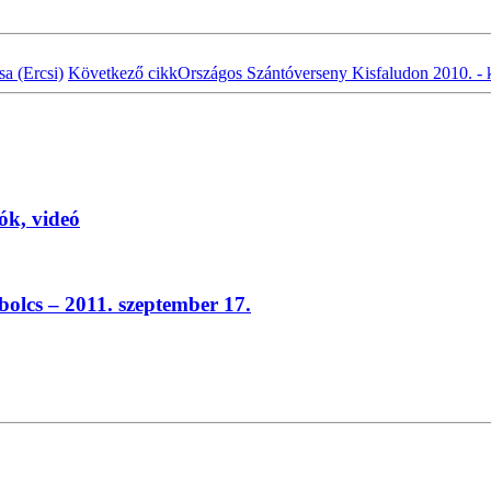
a (Ercsi)
Következő cikk
Országos Szántóverseny Kisfaludon 2010. - 
ók, videó
cs – 2011. szeptember 17.