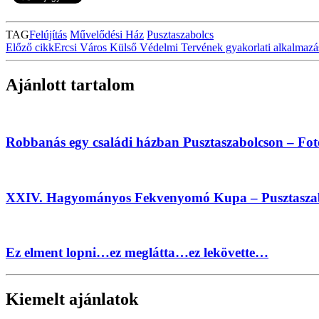
TAG
Felújítás
Művelődési Ház
Pusztaszabolcs
Előző cikk
Ercsi Város Külső Védelmi Tervének gyakorlati alkalmazás
Ajánlott tartalom
Robbanás egy családi házban Pusztaszabolcson – Fot
XXIV. Hagyományos Fekvenyomó Kupa – Pusztaszabol
Ez elment lopni…ez meglátta…ez lekövette…
Kiemelt ajánlatok