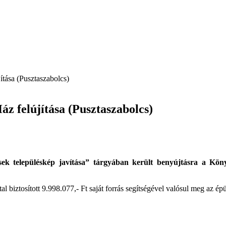
tása (Pusztaszabolcs)
z felújítása (Pusztaszabolcs)
ek településkép javítása” tárgyában került benyújtásra a Köny
biztosított 9.998.077,- Ft saját forrás segítségével valósul meg az épül