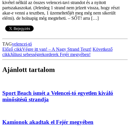
kivétel nélkül az összes velencei-tavi strandot és a nyitott
partszakaszokat. (Jelenleg 1 strand nem jelzett vissza, hogy részt
akar-e venni a tesztben, 1 üzemeltetőjét meg még nem sikerült
elérni). de holnapig még megteheti. – SŐT! arra […]
TAG
velencei-tó
Előző cikk
Végre itt van! – A Nagy Strand Teszt!
Következő
cikk
Júliusi sebességrekorderek Fejér megyében!
Ajánlott tartalom
Sport Beach ismét a Velencei-tó egyetlen kiváló
minősítésű strandja
Kamionok akadtak el Fejér megyében