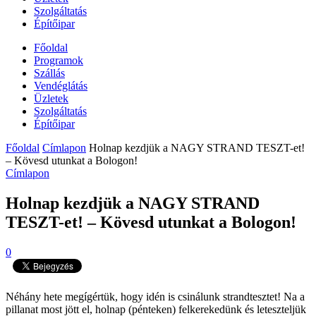
Szolgáltatás
Építőipar
Főoldal
Programok
Szállás
Vendéglátás
Üzletek
Szolgáltatás
Építőipar
Főoldal
Címlapon
Holnap kezdjük a NAGY STRAND TESZT-et!
– Kövesd utunkat a Bologon!
Címlapon
Holnap kezdjük a NAGY STRAND
TESZT-et! – Kövesd utunkat a Bologon!
0
Néhány hete megígértük, hogy idén is csinálunk strandtesztet! Na a
pillanat most jött el, holnap (pénteken) felkerekedünk és leteszteljük