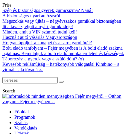
Friss
Szép és biztonságos gyerek gumicsizma? Naná!
A biztonságos nyári autózásról
Megszokás vagy újítás – négyévszakos gumikkal biztonságban
Itt a tavasz, eljött a nyári gumik ideje!
Minden, amit a VIN számról tudni kell!
Használt autó vásárlás Magyarországon
Hogyan ápoljuk a kanapét és a sarokgarnitúrát?
Bolti eladó tanfolyam – Fejér megyében is A bolti eladó szakma
izgalmas. Bemutatjuk a bolti eladó munkaterületeit és készségeit.
Táborozás: a gyerek vagy a szülő dönt? (x)
Kevesebb reklámújság – hatékonyabb válogatás! Kimbino – a
virtuális akcióvadász.
Search
Főoldal
Programok
Szállás
Vendéglátás
Üzletek