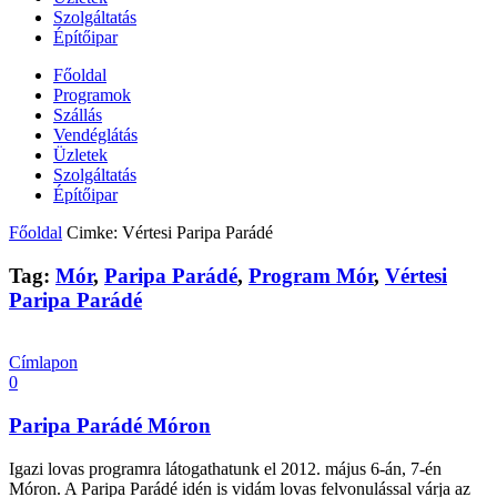
Szolgáltatás
Építőipar
Főoldal
Programok
Szállás
Vendéglátás
Üzletek
Szolgáltatás
Építőipar
Főoldal
Cimke: Vértesi Paripa Parádé
Tag:
Mór
,
Paripa Parádé
,
Program Mór
,
Vértesi
Paripa Parádé
Címlapon
0
Paripa Parádé Móron
Igazi lovas programra látogathatunk el 2012. május 6-án, 7-én
Móron. A Paripa Parádé idén is vidám lovas felvonulással várja az