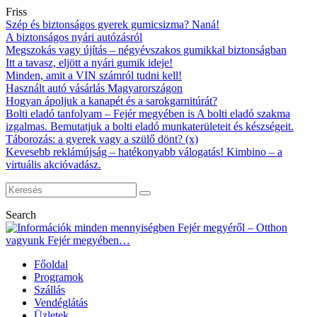
Friss
Szép és biztonságos gyerek gumicsizma? Naná!
A biztonságos nyári autózásról
Megszokás vagy újítás – négyévszakos gumikkal biztonságban
Itt a tavasz, eljött a nyári gumik ideje!
Minden, amit a VIN számról tudni kell!
Használt autó vásárlás Magyarországon
Hogyan ápoljuk a kanapét és a sarokgarnitúrát?
Bolti eladó tanfolyam – Fejér megyében is A bolti eladó szakma
izgalmas. Bemutatjuk a bolti eladó munkaterületeit és készségeit.
Táborozás: a gyerek vagy a szülő dönt? (x)
Kevesebb reklámújság – hatékonyabb válogatás! Kimbino – a
virtuális akcióvadász.
Search
Főoldal
Programok
Szállás
Vendéglátás
Üzletek