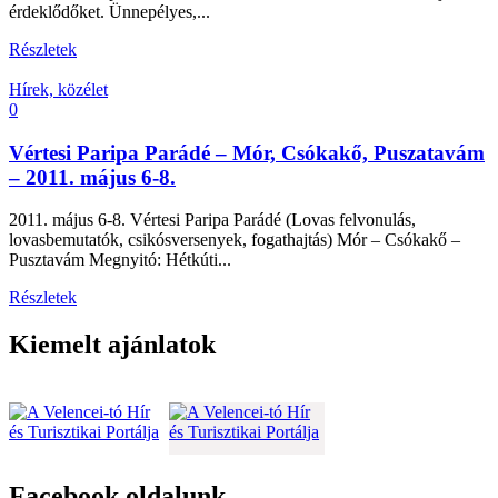
érdeklődőket. Ünnepélyes,...
Részletek
Hírek, közélet
0
Vértesi Paripa Parádé – Mór, Csókakő, Puszatavám
– 2011. május 6-8.
2011. május 6-8. Vértesi Paripa Parádé (Lovas felvonulás,
lovasbemutatók, csikósversenyek, fogathajtás) Mór – Csókakő –
Pusztavám Megnyitó: Hétkúti...
Részletek
Kiemelt ajánlatok
Facebook oldalunk