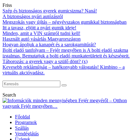
Friss
Szép és biztonságos gyerek gumicsizma? Naná!
A biztonságos nyári autózásról
Megszokás vagy újítás – négyévszakos gumikkal biztonságban
Itt a tavasz, eljött a nyári gumik ideje!
Minden, amit a VIN számról tudni kell!
Használt autó vásárlás Magyarországon
Hogyan ápoljuk a kanapét és a sarokgarnitúrát?
Bolti eladó tanfolyam – Fejér megyében is A bolti eladó szakma
izgalmas. Bemutatjuk a bolti eladó munkaterületeit és készségeit.
Táborozás: a gyerek vagy a szülő dönt? (x)
Kevesebb reklámújság – hatékonyabb válogatás! Kimbino – a
virtuális akcióvadász.
Search
Főoldal
Programok
Szállás
Vendéglátás
Üzletek