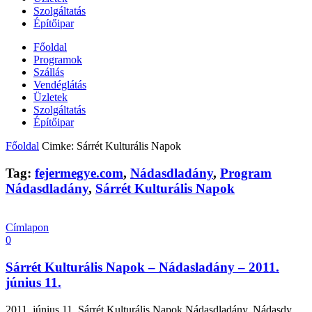
Szolgáltatás
Építőipar
Főoldal
Programok
Szállás
Vendéglátás
Üzletek
Szolgáltatás
Építőipar
Főoldal
Cimke: Sárrét Kulturális Napok
Tag:
fejermegye.com
,
Nádasdladány
,
Program
Nádasdladány
,
Sárrét Kulturális Napok
Címlapon
0
Sárrét Kulturális Napok – Nádasladány – 2011.
június 11.
2011. június 11. Sárrét Kulturális Napok Nádasdladány, Nádasdy