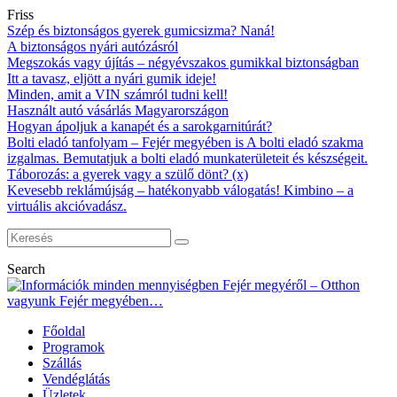
Friss
Szép és biztonságos gyerek gumicsizma? Naná!
A biztonságos nyári autózásról
Megszokás vagy újítás – négyévszakos gumikkal biztonságban
Itt a tavasz, eljött a nyári gumik ideje!
Minden, amit a VIN számról tudni kell!
Használt autó vásárlás Magyarországon
Hogyan ápoljuk a kanapét és a sarokgarnitúrát?
Bolti eladó tanfolyam – Fejér megyében is A bolti eladó szakma
izgalmas. Bemutatjuk a bolti eladó munkaterületeit és készségeit.
Táborozás: a gyerek vagy a szülő dönt? (x)
Kevesebb reklámújság – hatékonyabb válogatás! Kimbino – a
virtuális akcióvadász.
Search
Főoldal
Programok
Szállás
Vendéglátás
Üzletek