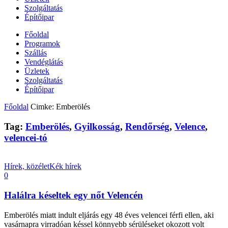
Szolgáltatás
Építőipar
Főoldal
Programok
Szállás
Vendéglátás
Üzletek
Szolgáltatás
Építőipar
Főoldal
Cimke: Emberölés
Tag:
Emberölés
,
Gyilkosság
,
Rendőrség
,
Velence
,
velencei-tó
Hírek, közélet
Kék hírek
0
Halálra késeltek egy nőt Velencén
Emberölés miatt indult eljárás egy 48 éves velencei férfi ellen, aki
vasárnapra virradóan késsel könnyebb sérüléseket okozott volt