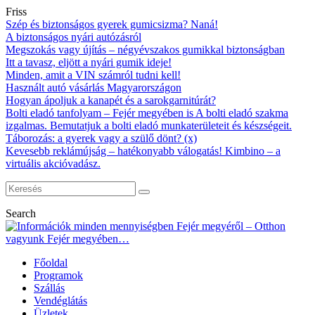
Friss
Szép és biztonságos gyerek gumicsizma? Naná!
A biztonságos nyári autózásról
Megszokás vagy újítás – négyévszakos gumikkal biztonságban
Itt a tavasz, eljött a nyári gumik ideje!
Minden, amit a VIN számról tudni kell!
Használt autó vásárlás Magyarországon
Hogyan ápoljuk a kanapét és a sarokgarnitúrát?
Bolti eladó tanfolyam – Fejér megyében is A bolti eladó szakma
izgalmas. Bemutatjuk a bolti eladó munkaterületeit és készségeit.
Táborozás: a gyerek vagy a szülő dönt? (x)
Kevesebb reklámújság – hatékonyabb válogatás! Kimbino – a
virtuális akcióvadász.
Search
Főoldal
Programok
Szállás
Vendéglátás
Üzletek