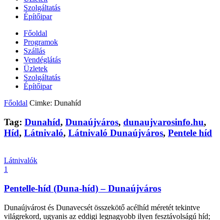
Szolgáltatás
Építőipar
Főoldal
Programok
Szállás
Vendéglátás
Üzletek
Szolgáltatás
Építőipar
Főoldal
Cimke: Dunahíd
Tag:
Dunahíd
,
Dunaújváros
,
dunaujvarosinfo.hu
,
Híd
,
Látnivaló
,
Látnivaló Dunaújváros
,
Pentele híd
Látnivalók
1
Pentelle-híd (Duna-híd) – Dunaújváros
Dunaújvárost és Dunavecsét összekötő acélhíd méretét tekintve
világrekord, ugyanis az eddigi legnagyobb ilyen fesztávolságú híd;