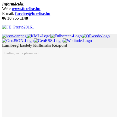
Információk:
Web:
www.furelise.hu
E-mail:
furelise@furelise.hu
06 30 755 1148
Lamberg-kastély Kulturális Központ
loading map - please wait...