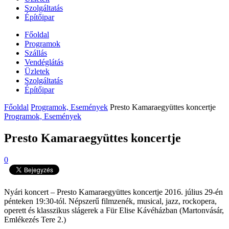
Szolgáltatás
Építőipar
Főoldal
Programok
Szállás
Vendéglátás
Üzletek
Szolgáltatás
Építőipar
Főoldal
Programok, Események
Presto Kamaraegyüttes koncertje
Programok, Események
Presto Kamaraegyüttes koncertje
0
Nyári koncert – Presto Kamaraegyüttes koncertje 2016. július 29-én
pénteken 19:30-tól. Népszerű filmzenék, musical, jazz, rockopera,
operett és klasszikus slágerek a Für Elise Kávéházban (Martonvásár,
Emlékezés Tere 2.)