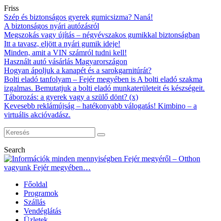
Friss
Szép és biztonságos gyerek gumicsizma? Naná!
A biztonságos nyári autózásról
Megszokás vagy újítás – négyévszakos gumikkal biztonságban
Itt a tavasz, eljött a nyári gumik ideje!
Minden, amit a VIN számról tudni kell!
Használt autó vásárlás Magyarországon
Hogyan ápoljuk a kanapét és a sarokgarnitúrát?
Bolti eladó tanfolyam – Fejér megyében is A bolti eladó szakma
izgalmas. Bemutatjuk a bolti eladó munkaterületeit és készségeit.
Táborozás: a gyerek vagy a szülő dönt? (x)
Kevesebb reklámújság – hatékonyabb válogatás! Kimbino – a
virtuális akcióvadász.
Search
Főoldal
Programok
Szállás
Vendéglátás
Üzletek