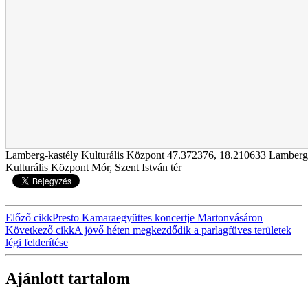
Lamberg-kastély Kulturális Központ
47.372376
,
18.210633
Lamberg-
Kulturális Központ Mór, Szent István tér
Előző cikk
Presto Kamaraegyüttes koncertje Martonvásáron
Következő cikk
A jövő héten megkezdődik a parlagfüves területek
légi felderítése
Ajánlott tartalom