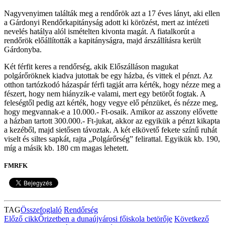
Nagyvenyimen találták meg a rendőrök azt a 17 éves lányt, aki ellen
a Gárdonyi Rendőrkapitányság adott ki körözést, mert az intézeti
nevelés hatálya alól ismételten kivonta magát. A fiatalkorút a
rendőrök előállították a kapitányságra, majd árszállításra került
Gárdonyba.
Két férfit keres a rendőrség, akik Előszálláson magukat
polgárőröknek kiadva jutottak be egy házba, és vittek el pénzt. Az
otthon tartózkodó házaspár férfi tagját arra kérték, hogy nézze meg a
fészert, hogy nem hiányzik-e valami, mert egy betörőt fogtak. A
feleségtől pedig azt kérték, hogy vegye elő pénzüket, és nézze meg,
hogy megvannak-e a 10.000.- Ft-osaik. Amikor az asszony elővette
a házban tartott 300.000.- Ft-jukat, akkor az egyikük a pénzt kikapta
a kezéből, majd sietősen távoztak. A két elkövető fekete színű ruhát
viselt és siltes sapkát, rajta „Polgárőrség” felirattal. Egyikük kb. 190,
míg a másik kb. 180 cm magas lehetett.
FMRFK
TAG
Összefoglaló
Rendőrség
Előző cikk
Őrizetben a dunaújvárosi főiskola betörője
Következő