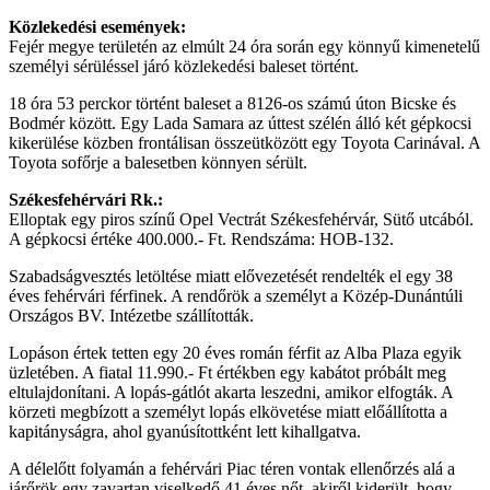
Közlekedési események:
Fejér megye területén az elmúlt 24 óra során egy könnyű kimenetelű
személyi sérüléssel járó közlekedési baleset történt.
18 óra 53 perckor történt baleset a 8126-os számú úton Bicske és
Bodmér között. Egy Lada Samara az úttest szélén álló két gépkocsi
kikerülése közben frontálisan összeütközött egy Toyota Carinával. A
Toyota sofőrje a balesetben könnyen sérült.
Székesfehérvári Rk.:
Elloptak egy piros színű Opel Vectrát Székesfehérvár, Sütő utcából.
A gépkocsi értéke 400.000.- Ft. Rendszáma: HOB-132.
Szabadságvesztés letöltése miatt elővezetését rendelték el egy 38
éves fehérvári férfinek. A rendőrök a személyt a Közép-Dunántúli
Országos BV. Intézetbe szállították.
Lopáson értek tetten egy 20 éves román férfit az Alba Plaza egyik
üzletében. A fiatal 11.990.- Ft értékben egy kabátot próbált meg
eltulajdonítani. A lopás-gátlót akarta leszedni, amikor elfogták. A
körzeti megbízott a személyt lopás elkövetése miatt előállította a
kapitányságra, ahol gyanúsítottként lett kihallgatva.
A délelőtt folyamán a fehérvári Piac téren vontak ellenőrzés alá a
járőrök egy zavartan viselkedő 41 éves nőt, akiről kiderült, hogy