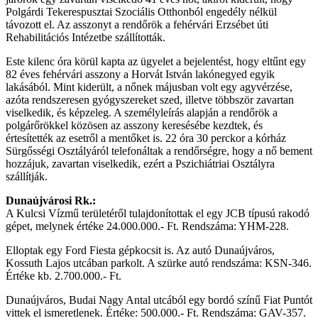
Polgárdi Tekerespusztai Szociális Otthonból engedély nélkül
távozott el. Az asszonyt a rendőrök a fehérvári Erzsébet úti
Rehabilitációs Intézetbe szállították.
Este kilenc óra körül kapta az ügyelet a bejelentést, hogy eltűnt egy
82 éves fehérvári asszony a Horvát István lakónegyed egyik
lakásából. Mint kiderült, a nőnek májusban volt egy agyvérzése,
azóta rendszeresen gyógyszereket szed, illetve többször zavartan
viselkedik, és képzeleg. A személyleírás alapján a rendőrök a
polgárőrökkel közösen az asszony keresésébe kezdtek, és
értesítették az esetről a mentőket is. 22 óra 30 perckor a kórház
Sürgősségi Osztályáról telefonáltak a rendőrségre, hogy a nő bement
hozzájuk, zavartan viselkedik, ezért a Pszichiátriai Osztályra
szállítják.
Dunaújvárosi Rk.:
A Kulcsi Vízmű területéről tulajdonítottak el egy JCB típusú rakodó
gépet, melynek értéke 24.000.000.- Ft. Rendszáma: YHM-228.
Elloptak egy Ford Fiesta gépkocsit is. Az autó Dunaújváros,
Kossuth Lajos utcában parkolt. A szürke autó rendszáma: KSN-346.
Értéke kb. 2.700.000.- Ft.
Dunaújváros, Budai Nagy Antal utcából egy bordó színű Fiat Puntót
vittek el ismeretlenek. Értéke: 500.000.- Ft. Rendszáma: GAV-357.