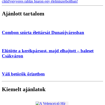
cikk
Fegyveres rablás Igaron egy élelmiszerboltban!
Ajánlott tartalom
Combon szúrta élettársát Dunaújvárosban
Elütötte a kerékpársost, majd elhajtott – baleset
Csákváron
Váli betörők őrizetben
Kiemelt ajánlatok