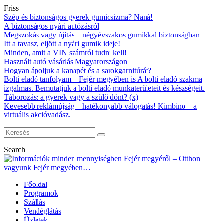
Friss
Szép és biztonságos gyerek gumicsizma? Naná!
A biztonságos nyári autózásról
Megszokás vagy újítás – négyévszakos gumikkal biztonságban
Itt a tavasz, eljött a nyári gumik ideje!
Minden, amit a VIN számról tudni kell!
Használt autó vásárlás Magyarországon
Hogyan ápoljuk a kanapét és a sarokgarnitúrát?
Bolti eladó tanfolyam – Fejér megyében is A bolti eladó szakma
izgalmas. Bemutatjuk a bolti eladó munkaterületeit és készségeit.
Táborozás: a gyerek vagy a szülő dönt? (x)
Kevesebb reklámújság – hatékonyabb válogatás! Kimbino – a
virtuális akcióvadász.
Search
Főoldal
Programok
Szállás
Vendéglátás
Üzletek