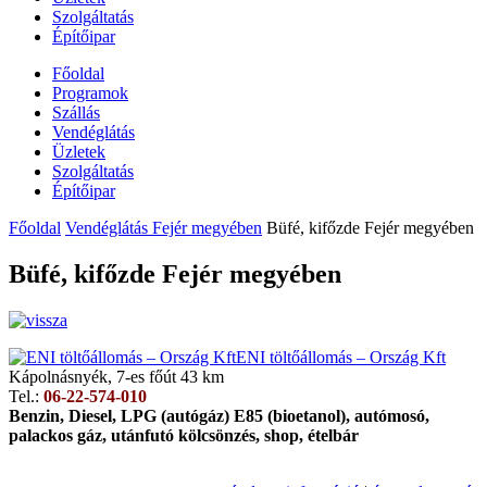
Szolgáltatás
Építőipar
Főoldal
Programok
Szállás
Vendéglátás
Üzletek
Szolgáltatás
Építőipar
Főoldal
Vendéglátás Fejér megyében
Büfé, kifőzde Fejér megyében
Büfé, kifőzde Fejér megyében
ENI töltőállomás – Ország Kft
Kápolnásnyék, 7-es főút 43 km
Tel.:
06-22-574-010
Benzin, Diesel, LPG (autógáz) E85 (bioetanol), autómosó,
palackos gáz, utánfutó kölcsönzés, shop, ételbár