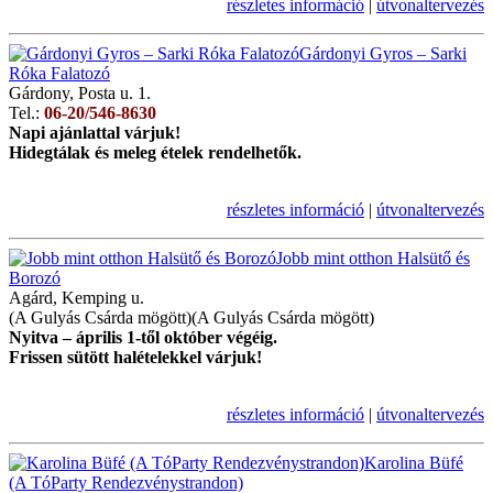
részletes információ
|
útvonaltervezés
Gárdonyi Gyros – Sarki
Róka Falatozó
Gárdony, Posta u. 1.
Tel.:
06-20/546-8630
Napi ajánlattal várjuk!
Hidegtálak és meleg ételek rendelhetők.
részletes információ
|
útvonaltervezés
Jobb mint otthon Halsütő és
Borozó
Agárd, Kemping u.
(A Gulyás Csárda mögött)(A Gulyás Csárda mögött)
Nyitva – április 1-től október végéig.
Frissen sütött halételekkel várjuk!
részletes információ
|
útvonaltervezés
Karolina Büfé
(A TóParty Rendezvénystrandon)