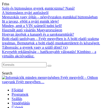
Friss
Szép és biztonságos gyerek gumicsizma? Naná!
A biztonságos nyári autózásról
Megszokás vagy újítás – négyévszakos gumikkal biztonságban
Itt a tavasz, eljött a nyári gumik ideje!
Minden, amit a VIN számról tudni kell!
Használt autó vásárlás Magyarországon
Hogyan ápoljuk a kanapét és a sarokgarnitúrát?
Bolti eladó tanfolyam – Fejér megyében is A bolti eladó szakma
izgalmas. Bemutatjuk a bolti eladó munkaterületeit és készségeit.
Táborozás: a gyerek vagy a szülő dönt? (x)
Kevesebb reklámújság – hatékonyabb válogatás! Kimbino – a
virtuális akcióvadász.
Search
Főoldal
Programok
Szállás
Vendéglátás
Üzletek