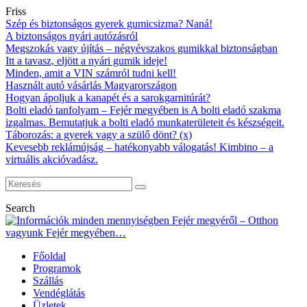
Friss
Szép és biztonságos gyerek gumicsizma? Naná!
A biztonságos nyári autózásról
Megszokás vagy újítás – négyévszakos gumikkal biztonságban
Itt a tavasz, eljött a nyári gumik ideje!
Minden, amit a VIN számról tudni kell!
Használt autó vásárlás Magyarországon
Hogyan ápoljuk a kanapét és a sarokgarnitúrát?
Bolti eladó tanfolyam – Fejér megyében is A bolti eladó szakma
izgalmas. Bemutatjuk a bolti eladó munkaterületeit és készségeit.
Táborozás: a gyerek vagy a szülő dönt? (x)
Kevesebb reklámújság – hatékonyabb válogatás! Kimbino – a
virtuális akcióvadász.
Search
Főoldal
Programok
Szállás
Vendéglátás
Üzletek