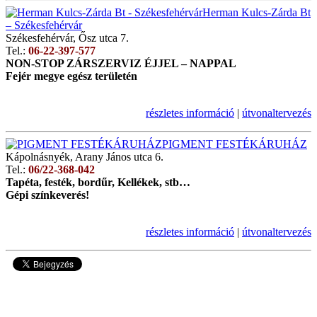
Herman Kulcs-Zárda Bt
– Székesfehérvár
Székesfehérvár, Ősz utca 7.
Tel.:
06-22-397-577
NON-STOP ZÁRSZERVIZ ÉJJEL – NAPPAL
Fejér megye egész területén
részletes információ
|
útvonaltervezés
PIGMENT FESTÉKÁRUHÁZ
Kápolnásnyék, Arany János utca 6.
Tel.:
06/22-368-042
Tapéta, festék, bordűr, Kellékek, stb…
Gépi színkeverés!
részletes információ
|
útvonaltervezés
4643