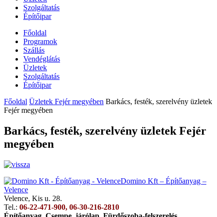
Szolgáltatás
Építőipar
Főoldal
Programok
Szállás
Vendéglátás
Üzletek
Szolgáltatás
Építőipar
Főoldal
Üzletek Fejér megyében
Barkács, festék, szerelvény üzletek
Fejér megyében
Barkács, festék, szerelvény üzletek Fejér
megyében
Domino Kft – Építőanyag –
Velence
Velence, Kis u. 28.
Tel.:
06-22-471-900, 06-30-216-2810
Építőanyag, Csempe, járólap, Fürdőszoba-felszerelés