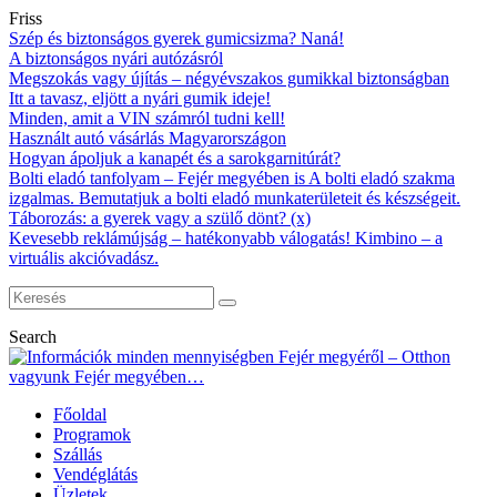
Friss
Szép és biztonságos gyerek gumicsizma? Naná!
A biztonságos nyári autózásról
Megszokás vagy újítás – négyévszakos gumikkal biztonságban
Itt a tavasz, eljött a nyári gumik ideje!
Minden, amit a VIN számról tudni kell!
Használt autó vásárlás Magyarországon
Hogyan ápoljuk a kanapét és a sarokgarnitúrát?
Bolti eladó tanfolyam – Fejér megyében is A bolti eladó szakma
izgalmas. Bemutatjuk a bolti eladó munkaterületeit és készségeit.
Táborozás: a gyerek vagy a szülő dönt? (x)
Kevesebb reklámújság – hatékonyabb válogatás! Kimbino – a
virtuális akcióvadász.
Search
Főoldal
Programok
Szállás
Vendéglátás
Üzletek