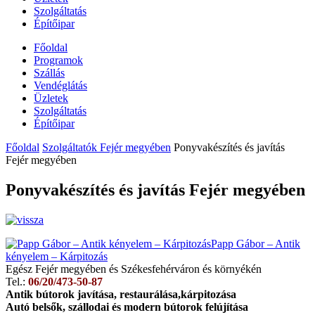
Szolgáltatás
Építőipar
Főoldal
Programok
Szállás
Vendéglátás
Üzletek
Szolgáltatás
Építőipar
Főoldal
Szolgáltatók Fejér megyében
Ponyvakészítés és javítás
Fejér megyében
Ponyvakészítés és javítás Fejér megyében
Papp Gábor – Antik
kényelem – Kárpitozás
Egész Fejér megyében és Székesfehérváron és környékén
Tel.:
06/20/473-50-87
Antik bútorok javítása, restaurálása,kárpitozása
Autó belsők, szállodai és modern bútorok felújítása