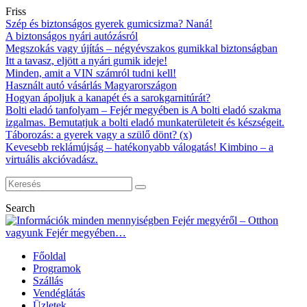
Friss
Szép és biztonságos gyerek gumicsizma? Naná!
A biztonságos nyári autózásról
Megszokás vagy újítás – négyévszakos gumikkal biztonságban
Itt a tavasz, eljött a nyári gumik ideje!
Minden, amit a VIN számról tudni kell!
Használt autó vásárlás Magyarországon
Hogyan ápoljuk a kanapét és a sarokgarnitúrát?
Bolti eladó tanfolyam – Fejér megyében is A bolti eladó szakma
izgalmas. Bemutatjuk a bolti eladó munkaterületeit és készségeit.
Táborozás: a gyerek vagy a szülő dönt? (x)
Kevesebb reklámújság – hatékonyabb válogatás! Kimbino – a
virtuális akcióvadász.
Search
Főoldal
Programok
Szállás
Vendéglátás
Üzletek