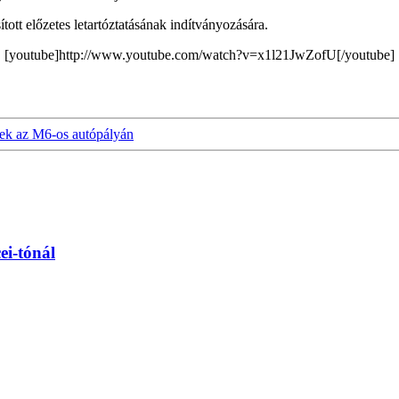
tott előzetes letartóztatásának indítványozására.
[youtube]http://www.youtube.com/watch?v=x1l21JwZofU[/youtube]
tek az M6-os autópályán
ei-tónál