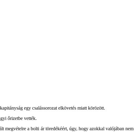
apitányság egy csalássorozat elkövetés miatt körözött.
yi őrizetbe vették.
ált megvételre a bolti ár töredékéért, úgy, hogy azokkal valójában nem