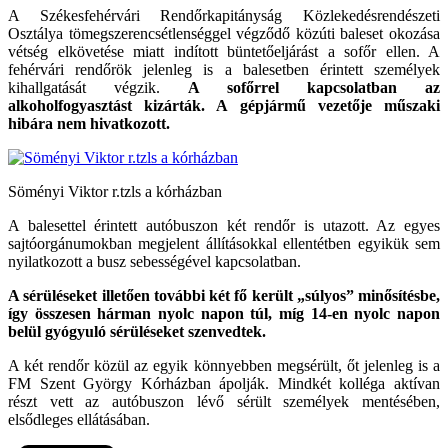
A Székesfehérvári Rendőrkapitányság Közlekedésrendészeti
Osztálya tömegszerencsétlenséggel végződő közúti baleset okozása
vétség elkövetése miatt indított büntetőeljárást a sofőr ellen. A
fehérvári rendőrök jelenleg is a balesetben érintett személyek
kihallgatását végzik.
A sofőrrel kapcsolatban az
alkoholfogyasztást kizárták. A gépjármű vezetője műszaki
hibára nem hivatkozott.
Söményi Viktor r.tzls a kórházban
A balesettel érintett autóbuszon két rendőr is utazott. Az egyes
sajtóorgánumokban megjelent állításokkal ellentétben egyikük sem
nyilatkozott a busz sebességével kapcsolatban.
A sérüléseket illetően további két fő került „súlyos” minősítésbe,
így összesen hárman nyolc napon túl, míg 14-en nyolc napon
belül gyógyuló sérüléseket szenvedtek.
A két rendőr közül az egyik könnyebben megsérült, őt jelenleg is a
FM Szent György Kórházban ápolják. Mindkét kolléga aktívan
részt vett az autóbuszon lévő sérült személyek mentésében,
elsődleges ellátásában.