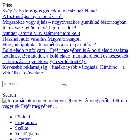
Friss
Szép és biztonságos gyerek gumicsizma? Naná!
A biztonságos nyári autózásról
Megszokás vagy újítás – négyévszakos gumikkal biztonságban
Itt a tavasz, eljött a nyári gumik ideje!
Minden, amit a VIN számról tudni kell!
Használt autó vásárlás Magyarországon
Hogyan ápoljuk a kanapét és a sarokgarnitúrát?
Bolti eladó tanfolyam – Fejér megyében is A bolti eladó szakma
izgalmas. Bemutatjuk a bolti eladó munkaterületeit és készségeit.
Táborozás: a gyerek vagy a szülő dönt? (x)
Kevesebb reklámújság – hatékonyabb válogatás! Kimbino – a
virtuális akcióvadász.
Search
Főoldal
Programok
Szállás
Vendéglátás
Üzletek