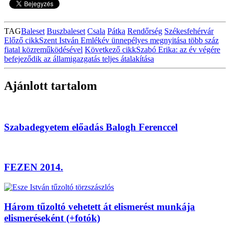
TAG
Baleset
Buszbaleset
Csala
Pátka
Rendőrség
Székesfehérvár
Előző cikk
Szent István Emlékév ünnepélyes megnyitása több száz
fiatal közreműködésével
Következő cikk
Szabó Erika: az év végére
befejeződik az államigazgatás teljes átalakítása
Ajánlott tartalom
Szabadegyetem előadás Balogh Ferenccel
FEZEN 2014.
Három tűzoltó vehetett át elismerést munkája
elismeréseként (+fotók)