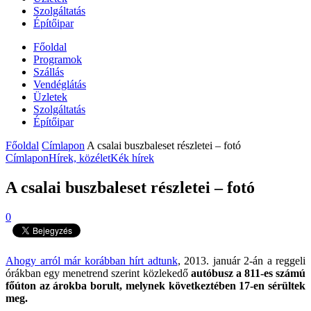
Szolgáltatás
Építőipar
Főoldal
Programok
Szállás
Vendéglátás
Üzletek
Szolgáltatás
Építőipar
Főoldal
Címlapon
A csalai buszbaleset részletei – fotó
Címlapon
Hírek, közélet
Kék hírek
A csalai buszbaleset részletei – fotó
0
Ahogy arról már korábban hírt adtunk
, 2013. január 2-án a reggeli
órákban egy menetrend szerint közlekedő
autóbusz a 811-es számú
főúton az árokba borult, melynek következtében 17-en sérültek
meg.