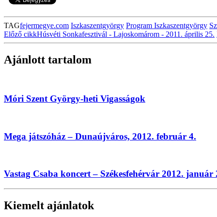
TAG
fejermegye.com
Iszkaszentgyörgy
Program Iszkaszentgyörgy
Sz
Előző cikk
Húsvéti Sonkafesztivál - Lajoskomárom - 2011. április 25.
Ajánlott tartalom
Móri Szent György-heti Vigasságok
Mega játszóház – Dunaújváros, 2012. február 4.
Vastag Csaba koncert – Székesfehérvár 2012. január 
Kiemelt ajánlatok