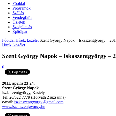
Főoldal
Programok
Szállás
Vendéglátás
Üzletek
Szolgáltatás
Építőipar
Főoldal
Hírek, közélet
Szent György Napok – Iskaszentgyörgy – 2011.
Hírek, közélet
Szent György Napok – Iskaszentgyörgy – 20
0
2011. április 23-24.
Szent György Napok
Iszkaszentgyörgy, Kastély
Tel: 20/522 7779 (Horváth Zsuzsanna)
e-mail:
iszkaszentgyorgy@gmail.com
www.iszkaszentgyorgy.hu