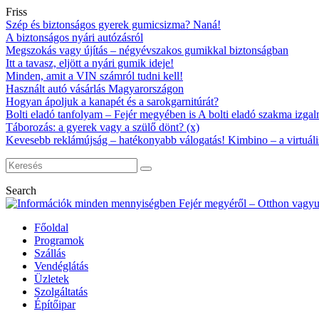
Friss
Szép és biztonságos gyerek gumicsizma? Naná!
A biztonságos nyári autózásról
Megszokás vagy újítás – négyévszakos gumikkal biztonságban
Itt a tavasz, eljött a nyári gumik ideje!
Minden, amit a VIN számról tudni kell!
Használt autó vásárlás Magyarországon
Hogyan ápoljuk a kanapét és a sarokgarnitúrát?
Bolti eladó tanfolyam – Fejér megyében is A bolti eladó szakma izgalm
Táborozás: a gyerek vagy a szülő dönt? (x)
Kevesebb reklámújság – hatékonyabb válogatás! Kimbino – a virtuáli
Search
Főoldal
Programok
Szállás
Vendéglátás
Üzletek
Szolgáltatás
Építőipar