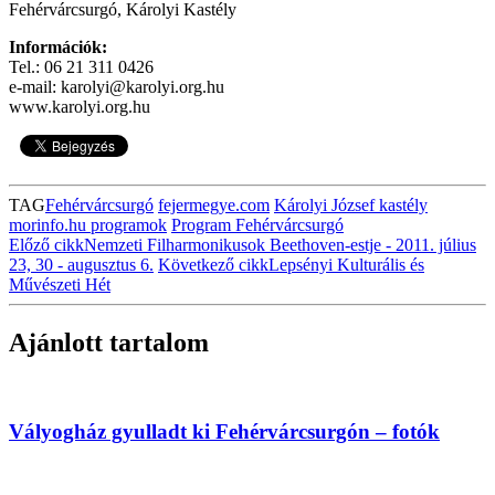
Fehérvárcsurgó, Károlyi Kastély
Információk:
Tel.: 06 21 311 0426
e-mail: karolyi@karolyi.org.hu
www.karolyi.org.hu
TAG
Fehérvárcsurgó
fejermegye.com
Károlyi József kastély
morinfo.hu programok
Program Fehérvárcsurgó
Előző cikk
Nemzeti Filharmonikusok Beethoven-estje - 2011. július
23, 30 - augusztus 6.
Következő cikk
Lepsényi Kulturális és
Művészeti Hét
Ajánlott tartalom
Vályogház gyulladt ki Fehérvárcsurgón – fotók