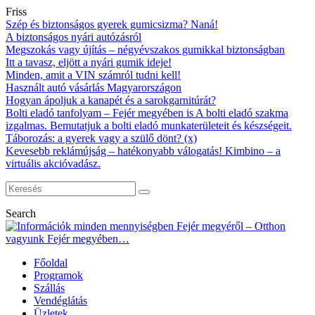
Friss
Szép és biztonságos gyerek gumicsizma? Naná!
A biztonságos nyári autózásról
Megszokás vagy újítás – négyévszakos gumikkal biztonságban
Itt a tavasz, eljött a nyári gumik ideje!
Minden, amit a VIN számról tudni kell!
Használt autó vásárlás Magyarországon
Hogyan ápoljuk a kanapét és a sarokgarnitúrát?
Bolti eladó tanfolyam – Fejér megyében is A bolti eladó szakma
izgalmas. Bemutatjuk a bolti eladó munkaterületeit és készségeit.
Táborozás: a gyerek vagy a szülő dönt? (x)
Kevesebb reklámújság – hatékonyabb válogatás! Kimbino – a
virtuális akcióvadász.
Search
Főoldal
Programok
Szállás
Vendéglátás
Üzletek