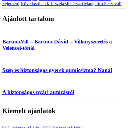
Fejérben!
Következő cikk
II. Székesfehérvári Mangalica Fesztivál!
Ajánlott tartalom
BartuczVill – Bartucz Dávid – Villanyszerelés a
Velencei-tónál
Szép és biztonságos gyerek gumicsizma? Naná!
A biztonságos nyári autózásról
Kiemelt ajánlatok