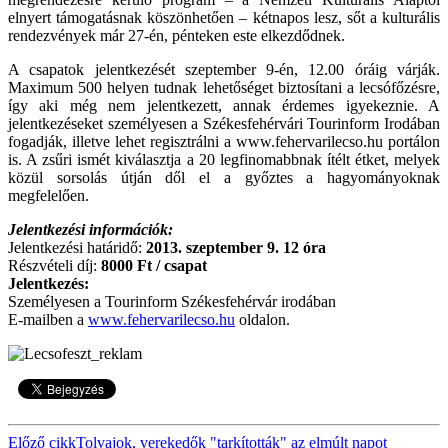
elnyert támogatásnak köszönhetően – kétnapos lesz, sőt a kulturális
rendezvények már 27-én, pénteken este elkezdődnek.
A csapatok jelentkezését szeptember 9-én, 12.00 óráig várják.
Maximum 500 helyen tudnak lehetőséget biztosítani a lecsófőzésre,
így aki még nem jelentkezett, annak érdemes igyekeznie. A
jelentkezéseket személyesen a Székesfehérvári Tourinform Irodában
fogadják, illetve lehet regisztrálni a www.fehervarilecso.hu portálon
is. A zsűri ismét kiválasztja a 20 legfinomabbnak ítélt étket, melyek
közül sorsolás útján dől el a győztes a hagyományoknak
megfelelően.
Jelentkezési információk:
Jelentkezési határidő:
2013. szeptember 9. 12 óra
Részvételi díj:
8000 Ft / csapat
Jelentkezés:
Személyesen a Tourinform Székesfehérvár irodában
E-mailben a
www.fehervarilecso.hu
oldalon.
Előző cikk
Tolvajok, verekedők "tarkították" az elmúlt napot