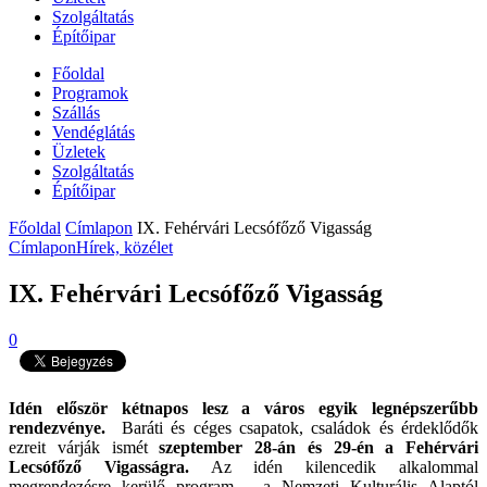
Szolgáltatás
Építőipar
Főoldal
Programok
Szállás
Vendéglátás
Üzletek
Szolgáltatás
Építőipar
Főoldal
Címlapon
IX. Fehérvári Lecsófőző Vigasság
Címlapon
Hírek, közélet
IX. Fehérvári Lecsófőző Vigasság
0
Idén először kétnapos lesz a város egyik legnépszerűbb
rendezvénye.
Baráti és céges csapatok, családok és érdeklődők
ezreit várják ismét
szeptember 28-án és 29-én a Fehérvári
Lecsófőző Vigasságra.
Az idén kilencedik alkalommal
megrendezésre kerülő program – a Nemzeti Kulturális Alaptól