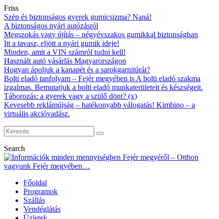
Friss
Szép és biztonságos gyerek gumicsizma? Naná!
A biztonságos nyári autózásról
Megszokás vagy újítás – négyévszakos gumikkal biztonságban
Itt a tavasz, eljött a nyári gumik ideje!
Minden, amit a VIN számról tudni kell!
Használt autó vásárlás Magyarországon
Hogyan ápoljuk a kanapét és a sarokgarnitúrát?
Bolti eladó tanfolyam – Fejér megyében is A bolti eladó szakma
izgalmas. Bemutatjuk a bolti eladó munkaterületeit és készségeit.
Táborozás: a gyerek vagy a szülő dönt? (x)
Kevesebb reklámújság – hatékonyabb válogatás! Kimbino – a
virtuális akcióvadász.
Search
Főoldal
Programok
Szállás
Vendéglátás
Üzletek