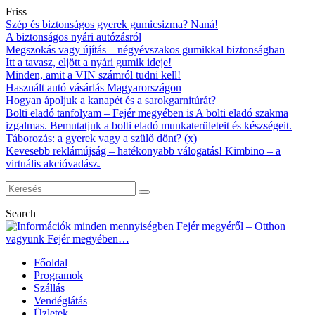
Friss
Szép és biztonságos gyerek gumicsizma? Naná!
A biztonságos nyári autózásról
Megszokás vagy újítás – négyévszakos gumikkal biztonságban
Itt a tavasz, eljött a nyári gumik ideje!
Minden, amit a VIN számról tudni kell!
Használt autó vásárlás Magyarországon
Hogyan ápoljuk a kanapét és a sarokgarnitúrát?
Bolti eladó tanfolyam – Fejér megyében is A bolti eladó szakma
izgalmas. Bemutatjuk a bolti eladó munkaterületeit és készségeit.
Táborozás: a gyerek vagy a szülő dönt? (x)
Kevesebb reklámújság – hatékonyabb válogatás! Kimbino – a
virtuális akcióvadász.
Search
Főoldal
Programok
Szállás
Vendéglátás
Üzletek