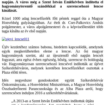
napján. A város még a Szent István Emlékévben indította el
hagyományteremtő szándékkal a szerencsehozó lencse
kínálását.
Közel 1000 adag lencsefőzelék főtt péntek reggel óta a Magyar
Honvédség gulyáságyúiban. Az ételt dr. Cser-Palkovics András
polgármester, a város alpolgármesterei és a képviselőtestület több
tagja kínálta az év első napján.
Újév kezdetéhez számos babona, hiedelem kapcsolódik, amelynek
egyik megkerülhetetlen eleme a lencse. Az ősi magyar
hagyományok szerint, aki az újesztendő első napján lencsét
fogyaszt, arra egész évben egészség, bőség, szerencse és boldogság
vár. Hagyományosan szerencsehozó lencsével indították az újévet
Székesfehérváron, melynek keretében lencsefőzeléket osztottak a
Plaza előtti téren.
Idén negyedszer gondoskodott együtt Székesfehérvár
Önkormányzata, a Honvédelmi Minisztérium, a Magyar Honvédség
Összhaderőnemi Parancsnoksága és az Alba Plaza arról, hogy
szerencsésen induljon 2016 a székesfehérváriaknak.
„A 2013-as a Szent István Emlékévben indítottuk útjára