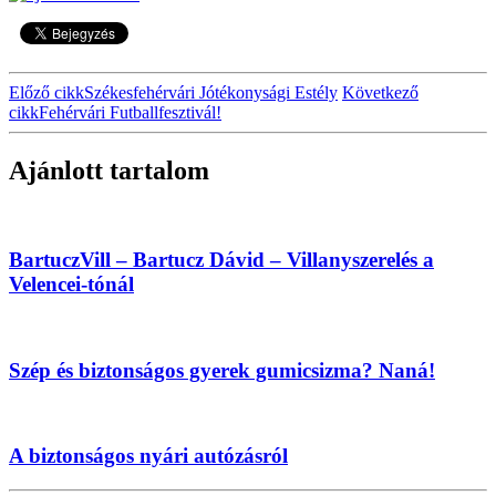
Előző cikk
Székesfehérvári Jótékonysági Estély
Következő
cikk
Fehérvári Futballfesztivál!
Ajánlott tartalom
BartuczVill – Bartucz Dávid – Villanyszerelés a
Velencei-tónál
Szép és biztonságos gyerek gumicsizma? Naná!
A biztonságos nyári autózásról