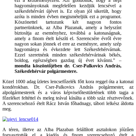
ezt a kezdeményezést. Azt gondoltuk, hogy a népi
hagyományoknak megfelelően kezdjük lencsével a
székesfehérvári újévet is. Ez olyan jól sikerült, hogy
azóta is minden évben megismételjük ezt a programot.
Köszönettel tartozunk két nagyon fontos
partnerünknek, az Alba Plazanak, amely a helyszínt
biztosítja az eseményhez, továbbá a katonaságnak,
amely a finom ételt készíti el. Szerencsére évről évre
nagyon sokan jönnek el erre az eseményre, amely szép
hagyománya és évkezdete lett Székesfehérvárnak.
Ezzel szeretnénk minden székesfehérvárinak békés,
boldog, egészségben gazdag új évet kívánni.” –
mondta köszöntőjében dr. Cser-Palkovics András,
Székesfehérvár polgármestere.
Közel 1000 adag ízletes lencsefőzelék főtt kora reggel óta a katonai
kondérokban. Dr. Cser-Palkovics András polgármester, az
alpolgármesterek és a város képviselőtestületének több tagja a
főzeléket feltéttel és meleg teával kínálta a több száz résztvevőnek.
A szerencsehozó ételt Rácz István főhadnagy, tábori lelkész áldotta
meg.
A téren, illetve az Alba Plazaban felállított asztalokon jóízűen
fogyasztották el a kiadós és finom szerencsehozó ételt a