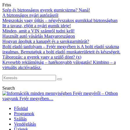
Friss
Szép és biztonságos gyerek gumicsizma? Naná!
A biztonságos nyári autózásról
Megszokás vagy újítás – négyévszakos gumikkal biztonságban
Itt a tavasz, eljött a nyári gumik ideje!
Minden, amit a VIN számról tudni kell!
Használt autó vásárlás Magyarországon
Hogyan ápoljuk a kanapét és a sarokgarnitúrát?
Bolti eladó tanfolyam – Fejér megyében is A bolti eladó szakma
izgalmas. Bemutatjuk a bolti eladó munkaterületeit és készségeit.
Táborozás: a gyerek vagy a szülő dönt? (x)
Kevesebb reklámújság – hatékonyabb válogatás! Kimbino – a
virtuális akcióvadász.
Search
Főoldal
Programok
Szállás
Vendéglátás
Üzletek