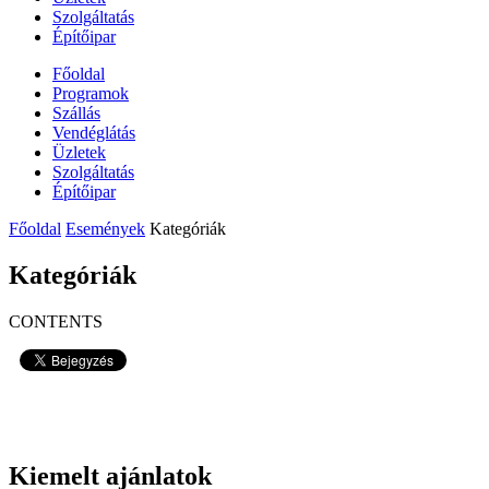
Szolgáltatás
Építőipar
Főoldal
Programok
Szállás
Vendéglátás
Üzletek
Szolgáltatás
Építőipar
Főoldal
Események
Kategóriák
Kategóriák
CONTENTS
1129
Kiemelt ajánlatok