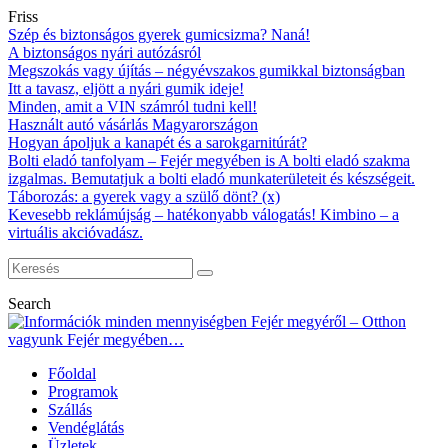
Friss
Szép és biztonságos gyerek gumicsizma? Naná!
A biztonságos nyári autózásról
Megszokás vagy újítás – négyévszakos gumikkal biztonságban
Itt a tavasz, eljött a nyári gumik ideje!
Minden, amit a VIN számról tudni kell!
Használt autó vásárlás Magyarországon
Hogyan ápoljuk a kanapét és a sarokgarnitúrát?
Bolti eladó tanfolyam – Fejér megyében is A bolti eladó szakma
izgalmas. Bemutatjuk a bolti eladó munkaterületeit és készségeit.
Táborozás: a gyerek vagy a szülő dönt? (x)
Kevesebb reklámújság – hatékonyabb válogatás! Kimbino – a
virtuális akcióvadász.
Search
Főoldal
Programok
Szállás
Vendéglátás
Üzletek