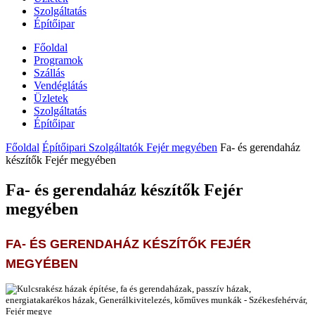
Szolgáltatás
Építőipar
Főoldal
Programok
Szállás
Vendéglátás
Üzletek
Szolgáltatás
Építőipar
Főoldal
Építőipari Szolgáltatók Fejér megyében
Fa- és gerendaház
készítők Fejér megyében
Fa- és gerendaház készítők Fejér
megyében
FA- ÉS GERENDAHÁZ KÉSZÍTŐK FEJÉR
MEGYÉBEN