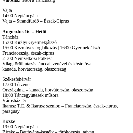
Városház tértől a Táncházig
Vajta
14:00 Néptáncgála
Vajta – Strandfürdő – Észak-Ciprus
Augusztus 16. – Hétfő
Táncház
15:00 Királyi Gyermekjátszó
15:00 Kézműves foglalkozás | 16:00 Gyermekjátszó
Franciaország, észak-ciprus
21:00 Nemzetközi Folkest
Világkörüli utazás tánccal, zenével és kóstolóval
kanada, horvátország, olaszország
Székesfehérvár
17:00 Térzene
Országalma – kanada, horvátország, olaszország
18:00 Táncegyüttesek műsora
Városház tér
Ikarusz T.E. & Ikarusz szenior, – Franciaország, észak-ciprus,
paraguay
Bicske
19:00 Néptáncgála
Bicske – Batthyány-kastély – törökország, tajvan