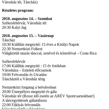
Városház tér, Táncház)
Részletes program:
2010. augusztus 14. – Szombat
Székesfehérvár, Városház tér
20:30 Kalyi Jag
2010. augusztus 15. – Vasárnap
Táncház
10:30 Kiállítás megnyitó: 15 éves a Királyi Napok
22:30 Nemzetközi Folkest
Világkörüli utazás tánccal, zenével és kóstolóval – Costa Rica
Székesfehérvár
17:00 Kiállítás megnyitó : 15 év fotókban
Városháza – Emeleti előcsarnok
19:00 Felvonulás és Utcatánc
Táncháztól a Városház térig
Nemzetközi forgatag a belvárosban
20:00 Ünnepélyes megnyitó és gála
Városház tér (Rossz idő esetén az ARÉV Sportcsarnokban!)
A táncegyüttesek gálaműsora
22:00 Fáklyás felvonulás