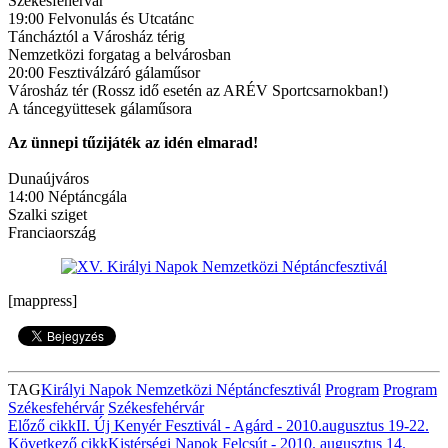
Székesfehérvár
19:00 Felvonulás és Utcatánc
Táncháztól a Városház térig
Nemzetközi forgatag a belvárosban
20:00 Fesztiválzáró gálaműsor
Városház tér (Rossz idő esetén az ARÉV Sportcsarnokban!)
A táncegyüttesek gálaműsora
Az ünnepi tűzijáték az idén elmarad!
Dunaújváros
14:00 Néptáncgála
Szalki sziget
Franciaország
[mappress]
TAG
Királyi Napok Nemzetközi Néptáncfesztivál
Program
Program
Székesfehérvár
Székesfehérvár
Előző cikk
II. Új Kenyér Fesztivál - Agárd - 2010.augusztus 19-22.
Következő cikk
Kistérségi Napok Felcsút - 2010. augusztus 14.