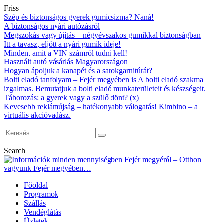
Friss
Szép és biztonságos gyerek gumicsizma? Naná!
A biztonságos nyári autózásról
Megszokás vagy újítás – négyévszakos gumikkal biztonságban
Itt a tavasz, eljött a nyári gumik ideje!
Minden, amit a VIN számról tudni kell!
Használt autó vásárlás Magyarországon
Hogyan ápoljuk a kanapét és a sarokgarnitúrát?
Bolti eladó tanfolyam – Fejér megyében is A bolti eladó szakma
izgalmas. Bemutatjuk a bolti eladó munkaterületeit és készségeit.
Táborozás: a gyerek vagy a szülő dönt? (x)
Kevesebb reklámújság – hatékonyabb válogatás! Kimbino – a
virtuális akcióvadász.
Search
Főoldal
Programok
Szállás
Vendéglátás
Üzletek