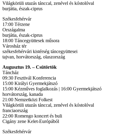
Világkörüli utazás tánccal, zenével és kóstolóval
burjátia, észak-ciprus
Székesfehérvár
17:00 Térzene
Országalma
burjátia, észak-ciprus
18:00 Táncegyüttesek műsora
Városház tér
székesfehérvári kistérség táncegyüttesei
tajvan, horvátország, olaszország
Augusztus 19. – Csütörtök
Táncház
09:30 Fesztivál Konferencia
15:00 Királyi Gyermekjátszó
15:00 Kézműves foglalkozás | 16:00 Gyermekjátszó
horvátország, kanada
21:00 Nemzetközi Folkest
Világkörüli utazás tánccal, zenével és kóstolóval
franciaország
22:00 Romengo koncert és buli
Cigány zene Kelet-Európából
Székesfehérvár