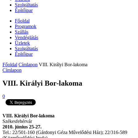
Szolgáltatás
Építőipar
Főoldal
Programok
Szállás
Vendéglátás
Üzletek
Szolgáltatás
Építőipar
Főoldal
Címlapon
VIII. Királyi Bor-lakoma
Címlapon
VIII. Királyi Bor-lakoma
0
VIII. Királyi Bor-lakoma
Székesfehérvár
2010. június 25-27.
Tel.: 22/501-160 (Gárdonyi Géza Művelődési Ház); 22/316-589
(Közművelődési Iroda)