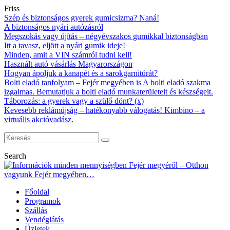
Friss
Szép és biztonságos gyerek gumicsizma? Naná!
A biztonságos nyári autózásról
Megszokás vagy újítás – négyévszakos gumikkal biztonságban
Itt a tavasz, eljött a nyári gumik ideje!
Minden, amit a VIN számról tudni kell!
Használt autó vásárlás Magyarországon
Hogyan ápoljuk a kanapét és a sarokgarnitúrát?
Bolti eladó tanfolyam – Fejér megyében is A bolti eladó szakma
izgalmas. Bemutatjuk a bolti eladó munkaterületeit és készségeit.
Táborozás: a gyerek vagy a szülő dönt? (x)
Kevesebb reklámújság – hatékonyabb válogatás! Kimbino – a
virtuális akcióvadász.
Search
Főoldal
Programok
Szállás
Vendéglátás
Üzletek