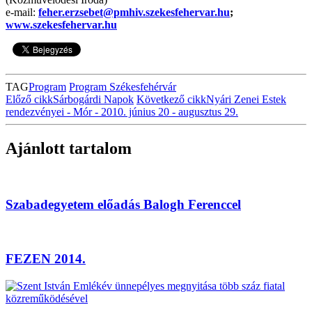
e-mail:
feher.erzsebet@pmhiv.szekesfehervar.hu
;
www.szekesfehervar.hu
TAG
Program
Program Székesfehérvár
Előző cikk
Sárbogárdi Napok
Következő cikk
Nyári Zenei Estek
rendezvényei - Mór - 2010. június 20 - augusztus 29.
Ajánlott tartalom
Szabadegyetem előadás Balogh Ferenccel
FEZEN 2014.