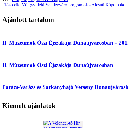
Előző cikk
Völgyvidéki Vendégváró programok - Alcsúti Kápolnakon
Ajánlott tartalom
II. Múzeumok Őszi Éjszakája Dunaújvárosban – 201
II. Múzeumok Őszi Éjszakája Dunaújvárosban
Parázs-Varázs és Sárkányhajó Verseny Dunaújváros
Kiemelt ajánlatok