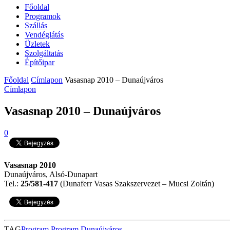
Főoldal
Programok
Szállás
Vendéglátás
Üzletek
Szolgáltatás
Építőipar
Főoldal
Címlapon
Vasasnap 2010 – Dunaújváros
Címlapon
Vasasnap 2010 – Dunaújváros
0
Vasasnap 2010
Dunaújváros, Alsó-Dunapart
Tel.:
25/581-417
(Dunaferr Vasas Szakszervezet – Mucsi Zoltán)
TAG
Program
Program Dunaújváros