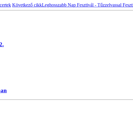
certek
Következő cikk
Leghosszabb Nap Fesztivál - Tűzzelvassal Feszt
2.
ban