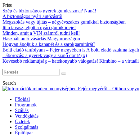
Friss
Szép és biztonságos gyerek gumicsizma? Naná!
A biztonságos nyári autózásról
Megszokás vagy újítás – négyévszakos gumikkal biztonságban
Itt a tavasz, eljött a nyári gumik ideje!
Minden, amit a VIN számról tudni kell!
Használt autó vásárlás Magyarországon
Hogyan ápoljuk a kanapét és a sarokgarnitúrát?
Bolti eladó tanfolyam – Fejér megyében is A bolti eladó szakma izgalm
Táborozás: a gyerek vagy a szülő dönt? (x)
Kevesebb reklámújság – hatékonyabb válogatás! Kimbino – a virtuáli
Search
Főoldal
Programok
Szállás
Vendéglátás
Üzletek
Szolgáltatás
Építőipar