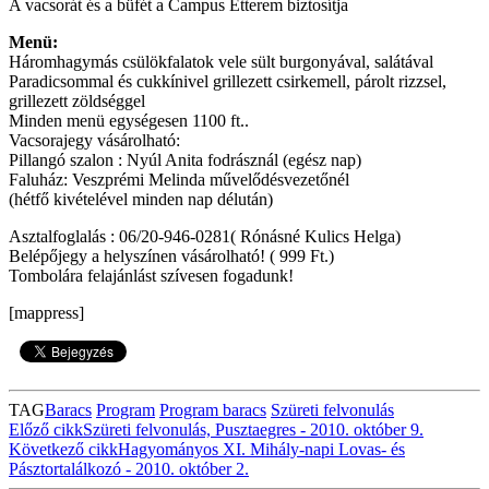
A vacsorát és a büfét a Campus Étterem biztosítja
Menü:
Háromhagymás csülökfalatok vele sült burgonyával, salátával
Paradicsommal és cukkínivel grillezett csirkemell, párolt rizzsel,
grillezett zöldséggel
Minden menü egységesen 1100 ft..
Vacsorajegy vásárolható:
Pillangó szalon : Nyúl Anita fodrásznál (egész nap)
Faluház: Veszprémi Melinda művelődésvezetőnél
(hétfő kivételével minden nap délután)
Asztalfoglalás : 06/20-946-0281( Rónásné Kulics Helga)
Belépőjegy a helyszínen vásárolható! ( 999 Ft.)
Tombolára felajánlást szívesen fogadunk!
[mappress]
TAG
Baracs
Program
Program baracs
Szüreti felvonulás
Előző cikk
Szüreti felvonulás, Pusztaegres - 2010. október 9.
Következő cikk
Hagyományos XI. Mihály-napi Lovas- és
Pásztortalálkozó - 2010. október 2.