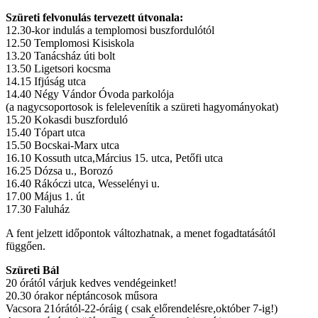
Szüreti felvonulás tervezett útvonala:
12.30-kor indulás a templomosi buszfordulótól
12.50 Templomosi Kisiskola
13.20 Tanácsház úti bolt
13.50 Ligetsori kocsma
14.15 Ifjúság utca
14.40 Négy Vándor Óvoda parkolója
(a nagycsoportosok is felelevenítik a szüreti hagyományokat)
15.20 Kokasdi buszforduló
15.40 Tópart utca
15.50 Bocskai-Marx utca
16.10 Kossuth utca,Március 15. utca, Petőfi utca
16.25 Dózsa u., Borozó
16.40 Rákóczi utca, Wesselényi u.
17.00 Május 1. út
17.30 Faluház
A fent jelzett időpontok változhatnak, a menet fogadtatásától
függően.
Szüreti Bál
20 órától várjuk kedves vendégeinket!
20.30 órakor néptáncosok műsora
Vacsora 21órától-22-óráig ( csak előrendelésre,október 7-ig!)