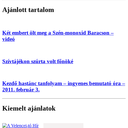
Ajánlott tartalom
Két embert ölt meg a Szén-monoxid Baracson –
videó
Szívtájékon szúrta volt főnöké
Kezdő hastánc tanfolyam – ingyenes bemutató óra –
2011. február 3.
Kiemelt ajánlatok