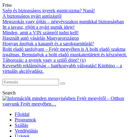
Friss
Szép és biztonságos gyerek gumicsizma? Naná!
A biztonságos nyári autózásról
Megszokás vagy újítás – négyévszakos gumikkal biztonságban
Itt a tavasz, eljött a nyári gumik ideje!
Minden, amit a VIN számról tudni kell!
Használt autó vásárlás Magyarországon
Hogyan ápoljuk a kanapét és a sarokgarnitúrát?
Bolti eladó tanfolyam – Fejér megyében is A bolti eladó szakma
izgalmas. Bemutatjuk a bolti eladó munkaterületeit és készségeit.
Táborozás: a gyerek vagy a szülő dönt? (x)
Kevesebb reklámújság – hatékonyabb válogatás! Kimbino – a
virtuális akcióvadász.
Search
Főoldal
Programok
Szállás
Vendéglátás
Üzletek