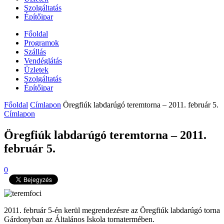
Szolgáltatás
Építőipar
Főoldal
Programok
Szállás
Vendéglátás
Üzletek
Szolgáltatás
Építőipar
Főoldal
Címlapon
Öregfiúk labdarúgó teremtorna – 2011. február 5.
Címlapon
Öregfiúk labdarúgó teremtorna – 2011.
február 5.
0
2011. február 5-én kerül megrendezésre az Öregfiúk labdarúgó torna
Gárdonyban az Általános Iskola tornatermében.