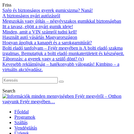
Friss
Szép és biztonságos gyerek gumicsizma? Naná!
A biztonságos nyári autózásról
Megszokás vagy újítás – négyévszakos gumikkal biztonságban
Itt a tavasz, eljött a nyári gumik ideje!
Minden, amit a VIN számról tudni kell!
Használt autó vásárlás Magyarországon
Hogyan ápoljuk a kanapét és a sarokgarnitúrát?
Bolti eladó tanfolyam – Fejér megyében is A bolti eladó szakma
izgalmas. Bemutatjuk a bolti eladó munkaterületeit és készségeit.
Táborozás: a gyerek vagy a szülő dönt? (x)
Kevesebb reklámújság – hatékonyabb válogatás! Kimbino – a
virtuális akcióvadász.
Search
Főoldal
Programok
Szállás
Vendéglátás
Üzletek