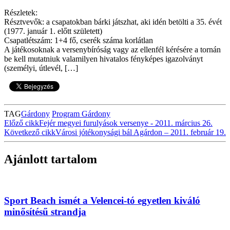
Részletek:
Résztvevők: a csapatokban bárki játszhat, aki idén betölti a 35. évét
(1977. január 1. előtt született)
Csapatlétszám: 1+4 fő, cserék száma korlátlan
A játékosoknak a versenybíróság vagy az ellenfél kérésére a tornán
be kell mutatniuk valamilyen hivatalos fényképes igazolványt
(személyi, útlevél, […]
TAG
Gárdony
Program Gárdony
Előző cikk
Fejér megyei furulyások versenye - 2011. március 26.
Következő cikk
Városi jótékonysági bál Agárdon – 2011. február 19.
Ajánlott tartalom
Sport Beach ismét a Velencei-tó egyetlen kiváló
minősítésű strandja