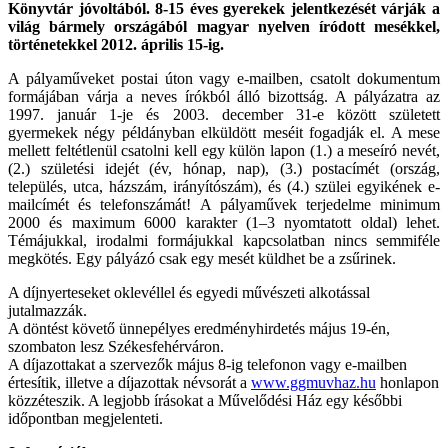
Könyvtár jóvoltából. 8-15 éves gyerekek jelentkezését várják a
világ bármely országából magyar nyelven íródott mesékkel,
történetekkel 2012. április 15-ig.
A pályaműveket postai úton vagy e-mailben, csatolt dokumentum
formájában várja a neves írókból álló bizottság. A pályázatra az
1997. január 1-je és 2003. december 31-e között született
gyermekek négy példányban elküldött meséit fogadják el. A mese
mellett feltétlenül csatolni kell egy külön lapon (1.) a meseíró nevét,
(2.) születési idejét (év, hónap, nap), (3.) postacímét (ország,
település, utca, házszám, irányítószám), és (4.) szülei egyikének e-
mailcímét és telefonszámát! A pályaművek terjedelme minimum
2000 és maximum 6000 karakter (1–3 nyomtatott oldal) lehet.
Témájukkal, irodalmi formájukkal kapcsolatban nincs semmiféle
megkötés. Egy pályázó csak egy mesét küldhet be a zsűrinek.
A díjnyerteseket oklevéllel és egyedi művészeti alkotással
jutalmazzák.
A döntést követő ünnepélyes eredményhirdetés május 19-én,
szombaton lesz Székesfehérváron.
A díjazottakat a szervezők május 8-ig telefonon vagy e-mailben
értesítik, illetve a díjazottak névsorát a
www.ggmuvhaz.hu
honlapon
közzéteszik. A legjobb írásokat a Művelődési Ház egy későbbi
időpontban megjelenteti.