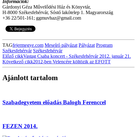
Információk:
Gárdonyi Géza Művelődési Ház és Könyvtár,
H-8000 Székesfehérvár, Sóstó lakótelep 1. Magyarország
+36 22/501-161; ggmuvhaz@gmail.com
TAG
fejermegye.com
Meseíró pályázat
Pályázat
Program
Székesfehérvár
Székesfehérvár
Előző cikk
Vastag Csaba koncert - Székesfehérvár 2012. január 21.
Következő cikk
2012-ben Velencére költözik az EFOTT
Ajánlott tartalom
Szabadegyetem előadás Balogh Ferenccel
FEZEN 2014.