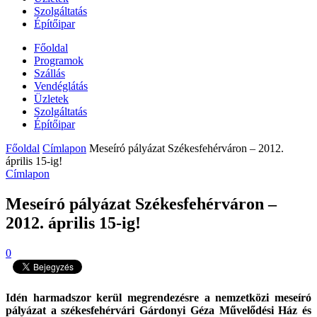
Szolgáltatás
Építőipar
Főoldal
Programok
Szállás
Vendéglátás
Üzletek
Szolgáltatás
Építőipar
Főoldal
Címlapon
Meseíró pályázat Székesfehérváron – 2012.
április 15-ig!
Címlapon
Meseíró pályázat Székesfehérváron –
2012. április 15-ig!
0
Idén harmadszor kerül megrendezésre a nemzetközi meseíró
pályázat a székesfehérvári Gárdonyi Géza Művelődési Ház és