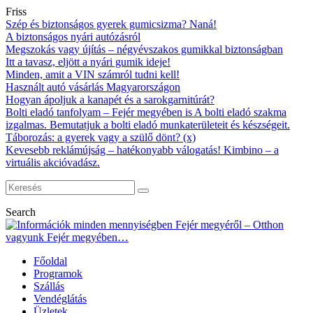
Friss
Szép és biztonságos gyerek gumicsizma? Naná!
A biztonságos nyári autózásról
Megszokás vagy újítás – négyévszakos gumikkal biztonságban
Itt a tavasz, eljött a nyári gumik ideje!
Minden, amit a VIN számról tudni kell!
Használt autó vásárlás Magyarországon
Hogyan ápoljuk a kanapét és a sarokgarnitúrát?
Bolti eladó tanfolyam – Fejér megyében is A bolti eladó szakma
izgalmas. Bemutatjuk a bolti eladó munkaterületeit és készségeit.
Táborozás: a gyerek vagy a szülő dönt? (x)
Kevesebb reklámújság – hatékonyabb válogatás! Kimbino – a
virtuális akcióvadász.
Search
Főoldal
Programok
Szállás
Vendéglátás
Üzletek