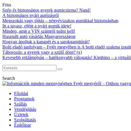
Friss
Szép és biztonságos gyerek gumicsizma? Naná!
A biztonságos nyári autózásról
Megszokás vagy újítás – négyévszakos gumikkal biztonságban
Itt a tavasz, eljött a nyári gumik ideje!
Minden, amit a VIN számról tudni kell!
Használt autó vásárlás Magyarországon
Hogyan ápoljuk a kanapét és a sarokgarnitúrát?
Bolti eladó tanfolyam – Fejér megyében is A bolti eladó szakma izgalm
Táborozás: a gyerek vagy a szülő dönt? (x)
Kevesebb reklámújság – hatékonyabb válogatás! Kimbino – a virtuáli
Search
Főoldal
Programok
Szállás
Vendéglátás
Üzletek
Szolgáltatás
Építőipar