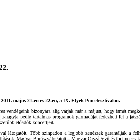
22.
011. május 21-én és 22-én, a IX. Etyek Pincefesztiválon.
s vendégeink bizonyára alig várják már a májust, hogy ismét megkó
ja-nagyja pedig tartalmas programok garmadáját fedezheti fel a játs
zerűbb előadók koncertjeit.
vál látogatóit. Több színpadon a legjobb zenészek garantálják a fel
állítások, Magyar Borászválogatott – Magyar Országgyűlés focimeccs, j