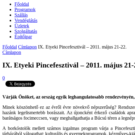
Főoldal
Programok
Szállás
Vendéglátás
Üzletek
Szolgáltatás
Építőipar
Főoldal
Címlapon
IX. Etyeki Pincefesztivál – 2011. május 21-22.
Címlapon
IX. Etyeki Pincefesztivál – 2011. május 21-
0
Várják Önöket, az ország egyik leghangulatosabb rendezvényén, 2
Minek köszönhető ez az évről évre növekvő népszerűség? Rendszere
hazánk legelismertebb borászait. Az újoncként érkező családok apra
barátságos focimeccsen, vagy meghallgathatja a Búcsú téren a legnéps
A borkóstolók mellett számos izgalmas program várja a Pincefeszti
tárházából válogathat: kulturális és gyermekprogramok, kézműves-ki