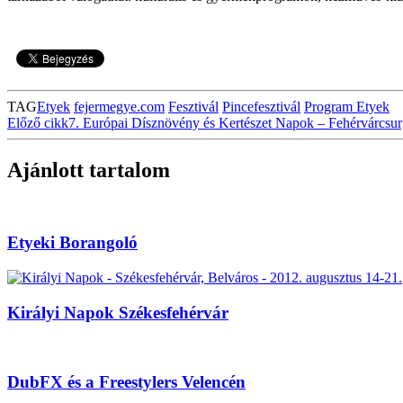
TAG
Etyek
fejermegye.com
Fesztivál
Pincefesztivál
Program Etyek
Előző cikk
7. Európai Dísznövény és Kertészet Napok – Fehérvárcsurg
Ajánlott tartalom
Etyeki Borangoló
Királyi Napok Székesfehérvár
DubFX és a Freestylers Velencén