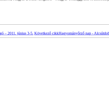
ó – 2011. június 3-5.
Következő cikk
Hagyományőrző nap - Alcsútdobo