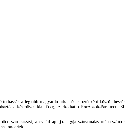
stolhassák a legjobb magyar borokat, és ismerősként köszönthessék
zóháztól a kézműves kiállításig, szurkolhat a BorÁszok-Parlament SE
hőtlen szórakozást, a család apraja-nagyja színvonalas műsorszámok
azzkoncertek.