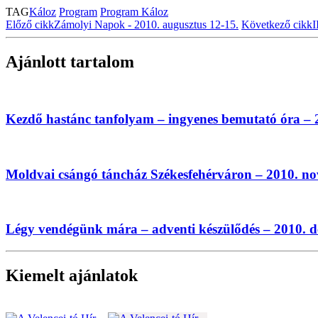
TAG
Káloz
Program
Program Káloz
Előző cikk
Zámolyi Napok - 2010. augusztus 12-15.
Következő cikk
I
Ajánlott tartalom
Kezdő hastánc tanfolyam – ingyenes bemutató óra – 2
Moldvai csángó táncház Székesfehérváron – 2010. n
Légy vendégünk mára – adventi készülődés – 2010. d
Kiemelt ajánlatok