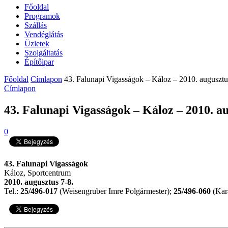
Főoldal
Programok
Szállás
Vendéglátás
Üzletek
Szolgáltatás
Építőipar
Főoldal
Címlapon
43. Falunapi Vigasságok – Káloz – 2010. augusztu
Címlapon
43. Falunapi Vigasságok – Káloz – 2010. au
0
43. Falunapi Vigasságok
Káloz, Sportcentrum
2010. augusztus 7-8.
Tel.:
25/496-017
(Weisengruber Imre Polgármester);
25/496-060
(Kar