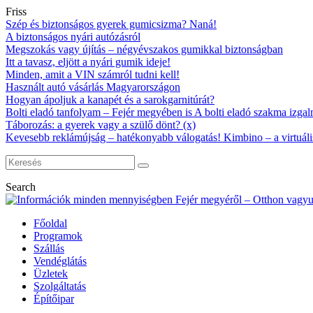
Friss
Szép és biztonságos gyerek gumicsizma? Naná!
A biztonságos nyári autózásról
Megszokás vagy újítás – négyévszakos gumikkal biztonságban
Itt a tavasz, eljött a nyári gumik ideje!
Minden, amit a VIN számról tudni kell!
Használt autó vásárlás Magyarországon
Hogyan ápoljuk a kanapét és a sarokgarnitúrát?
Bolti eladó tanfolyam – Fejér megyében is A bolti eladó szakma izgalm
Táborozás: a gyerek vagy a szülő dönt? (x)
Kevesebb reklámújság – hatékonyabb válogatás! Kimbino – a virtuáli
Search
Főoldal
Programok
Szállás
Vendéglátás
Üzletek
Szolgáltatás
Építőipar