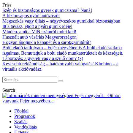
Friss
Szép és biztonságos gyerek gumicsizma? Naná!
A biztonságos nyári autózásról
Megszokás vagy újítás – négyévszakos gumikkal biztonságban
Itt a tavasz, eljött a nyári gumik ideje!
Minden, amit a VIN számról tudni kell!
Használt autó vásárlás Magyarországon
Hogyan ápoljuk a kanapét és a sarokgarnitúrát?
Bolti eladó tanfolyam – Fejér megyében is A bolti eladó szakma
izgalmas. Bemutatjuk a bolti eladó munkaterületeit és készségeit.
Táborozás: a gyerek vagy a szülő dönt? (x)
Kevesebb reklámújság – hatékonyabb válogatás! Kimbino – a
virtuális akcióvadász.
Search
Főoldal
Programok
Szállás
Vendéglátás
Üzletek