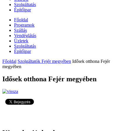
Szolgáltatás
Építőipar
Főoldal
Programok
Szállás
Vendéglátás
Üzletek
Szolgáltatás
Építőipar
Főoldal
Szolgáltatók Fejér megyében
Idősek otthona Fejér
megyében
Idősek otthona Fejér megyében
8300