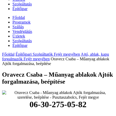
Szolgáltatás
Építőipar
Főoldal
Programok
Szállás
Vendéglátás
Üzletek
Szolgáltatás
Építőipar
Főoldal
Építőipari Szolgáltatók Fejér megyében
Ajtó, ablak, kapu
forgalmazók Fejér megyében
Oravecz Csaba – Műanyag ablakok
Ajtók forgalmazása, beépítése
Oravecz Csaba – Műanyag ablakok Ajtók
forgalmazása, beépítése
06-30-275-05-82