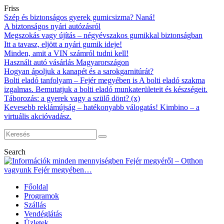
Friss
Szép és biztonságos gyerek gumicsizma? Naná!
A biztonságos nyári autózásról
Megszokás vagy újítás – négyévszakos gumikkal biztonságban
Itt a tavasz, eljött a nyári gumik ideje!
Minden, amit a VIN számról tudni kell!
Használt autó vásárlás Magyarországon
Hogyan ápoljuk a kanapét és a sarokgarnitúrát?
Bolti eladó tanfolyam – Fejér megyében is A bolti eladó szakma
izgalmas. Bemutatjuk a bolti eladó munkaterületeit és készségeit.
Táborozás: a gyerek vagy a szülő dönt? (x)
Kevesebb reklámújság – hatékonyabb válogatás! Kimbino – a
virtuális akcióvadász.
Search
Főoldal
Programok
Szállás
Vendéglátás
Üzletek