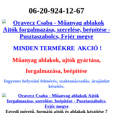
06-20-924-12-67
MINDEN TERMÉKRE AKCIÓ !
Műanyag ablakok, ajtók gyártása,
forgalmazása, beépítése
Ingyenes helyszíni felmérés, szaktanácsadás, árajánlat
készítés.
Egyedi méretű, formájú ajtók és ablakok készítése 7