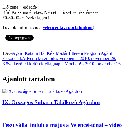
Élő zene – előadók:
Bíró Krisztina énekes, Németh József zenész-énekes
70-80-90-es évek slágerei
További információ a
velencei-tavi portálunkon
!
TAG
Agárd
Katalin Bál
Kék Madár Étterem
Program Agárd
Előző cikk
Adventi készülődés Vereben! - 2010. november 28.
Következő cikk
Idősek világnapja Vereben! - 2010. november 26.
Ajánlott tartalom
IX. Országos Subaru Találkozó Agárdon
Fesztivállal indult a május a Velencei-tónál – videó