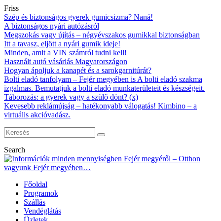
Friss
Szép és biztonságos gyerek gumicsizma? Naná!
A biztonságos nyári autózásról
Megszokás vagy újítás – négyévszakos gumikkal biztonságban
Itt a tavasz, eljött a nyári gumik ideje!
Minden, amit a VIN számról tudni kell!
Használt autó vásárlás Magyarországon
Hogyan ápoljuk a kanapét és a sarokgarnitúrát?
Bolti eladó tanfolyam – Fejér megyében is A bolti eladó szakma
izgalmas. Bemutatjuk a bolti eladó munkaterületeit és készségeit.
Táborozás: a gyerek vagy a szülő dönt? (x)
Kevesebb reklámújság – hatékonyabb válogatás! Kimbino – a
virtuális akcióvadász.
Search
Főoldal
Programok
Szállás
Vendéglátás
Üzletek